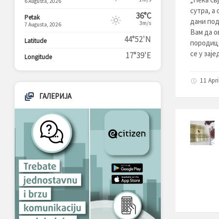
6 Augusta, 2026
сутра, а
36°C
Petak
дани под
3m/s
7 Augusta, 2026
Вам да о
44°52'N
Latitude
породице
се у заје
17°39'E
Longitude
11 Apri
ГАЛЕРИЈА