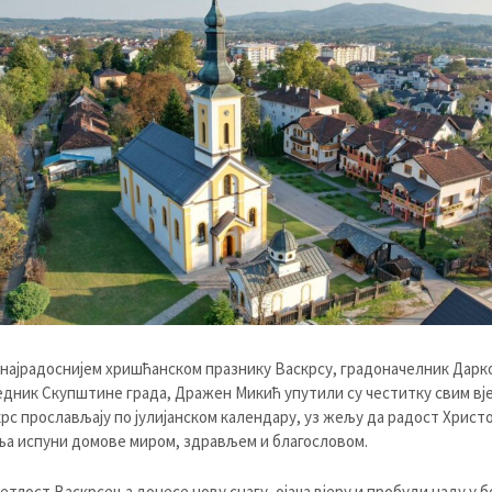
 најрадоснијем хришћанском празнику Васкрсу, градоначелник Дарк
едник Скупштине града, Дражен Микић упутили су честитку свим в
крс прослављају по јулијанском календару, уз жељу да радост Христ
а испуни домове миром, здрављем и благословом.
јетлост Васкрсења донесе нову снагу, ојача вјеру и пробуди наду у 