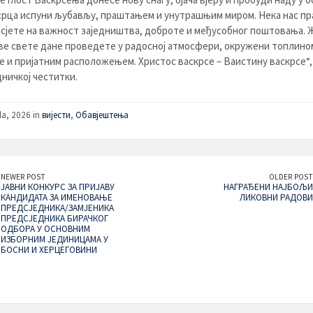
 срца испуни љубављу, праштањем и унутрашњим миром. Нека нас п
сјете на важност заједништва, доброте и међусобног поштовања.
ве свете дане проведете у радосној атмосфери, окружени топлино
 и пријатним расположењем. Христос васкрсе – Ваистину васкрсе“,
дничкој честитки.
la, 2026 in
вијести
,
Обавјештења
NEWER POST
OLDER POST
ЈАВНИ КОНКУРС ЗА ПРИЈАВУ
НАГРАЂЕНИ НАЈБОЉИ
КАНДИДАТА ЗА ИМЕНОВАЊЕ
ЛИКОВНИ РАДОВИ
ПРЕДСЈЕДНИКА/ЗАМЈЕНИКА
ПРЕДСЈЕДНИКА БИРАЧКОГ
ОДБОРА У ОСНОВНИМ
ИЗБОРНИМ ЈЕДИНИЦАМА У
БОСНИ И ХЕРЦЕГОВИНИ