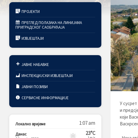
ПРОЈЕКТИ
ПРЕГЛЕД ПОЛАЗАКА НА ЛИНИЈАМА
ПРИГРАДСКОГ САОБРАЋАЈА
ИЗВЈЕШТАЈИ
ЈАВНЕ НАБАВКЕ
ИНСПЕКЦИЈСКИ ИЗВЈЕШТАЈИ
ЈАВНИ ПОЗИВИ
СЕРВИСНЕ ИНФОРМАЦИЈЕ
У сусрет
и предсј
који Вас
1:07 am
Васкрсењ
Локално вријеме
23°C
Данас
„Нека св
1m/s