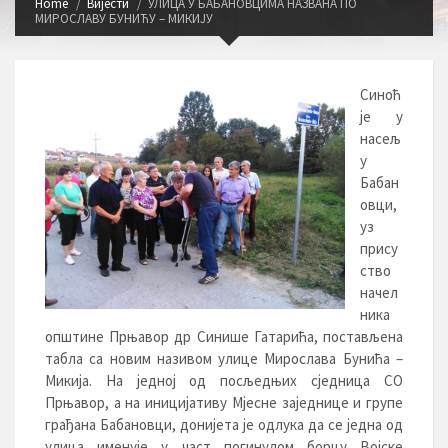
Home
Вијести
УЛИЦА У БАБАНОВЦИМА НАЗВАНА ПО
МИРОСЛАВУ БУНИЋУ – МИКИЈУ
Синоћ
је у
насељ
у
Бабан
овци,
уз
прису
ство
начел
ника
општине Прњавор др Синише Гатарића, постављена
табла са новим називом улице Мирослава Бунића –
Микија. На једној од посљедњих сједница СО
Прњавор, а на иницијативу Мјесне заједнице и групе
грађана Бабановци, донијета је одлука да се једна од
улица именује у част погинулом борцу Војске