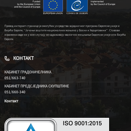
Превод интернет странице је омогућен уз средства заједничког програма Европске уније и
Вијећа Европе, “Јачање заштите националних мањина у Босни и Херцеговини” . Ставови
изражени овде ни у ком случају не одражавају званично мишљење Европске уније или Вијећа
Европе.
КОНТАКТ
КАБИНЕТ ГРАДОНАЧЕЛНИКА
051/663-740
КАБИНЕТ ПРЕДСЈЕДНИКА СКУПШТИНЕ
051/660-340
Контакт