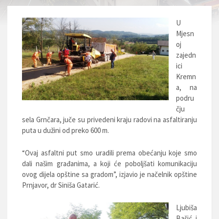
U
Mjesn
oj
zajedn
ici
Kremn
a, na
podru
čju
sela Grnčara, juče su privedeni kraju radovi na asfaltiranju
puta u dužini od preko 600 m.
“Ovaj asfaltni put smo uradili prema obećanju koje smo
dali našim građanima, a koji će poboljšati komunikaciju
ovog dijela opštine sa gradom”, izjavio je načelnik opštine
Prnjavor, dr Siniša Gatarić.
Ljubiša
Bašić i