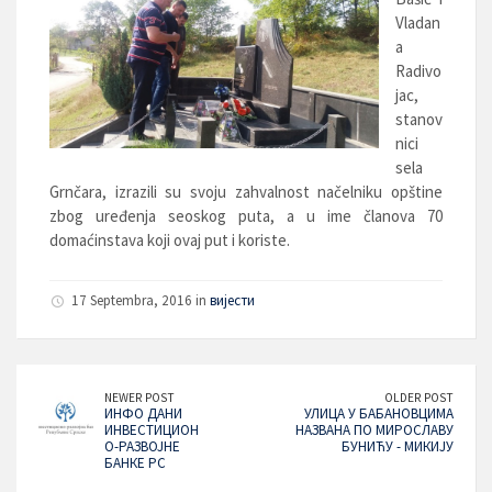
Vladan
a
Radivo
jac,
stanov
nici
sela
Grnčara, izrazili su svoju zahvalnost načelniku opštine
zbog uređenja seoskog puta, a u ime članova 70
domaćinstava koji ovaj put i koriste.
17 Septembra, 2016 in
вијести
NEWER POST
OLDER POST
ИНФО ДАНИ
УЛИЦА У БАБАНОВЦИМА
ИНВЕСТИЦИОН
НАЗВАНА ПО МИРОСЛАВУ
О-РАЗВОЈНЕ
БУНИЋУ - МИКИЈУ
БАНКЕ РС