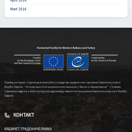
April 2016
Mart 2016
Превод интернет странице је омогућен уз средства заједничког програма Европске уније и
Вијећа Европе, “Јачање заштите националних мањина у Босни и Херцеговини” . Ставови
изражени овде ни у ком случају не одражавају званично мишљење Европске уније или Вијећа
Европе.
КОНТАКТ
КАБИНЕТ ГРАДОНАЧЕЛНИКА