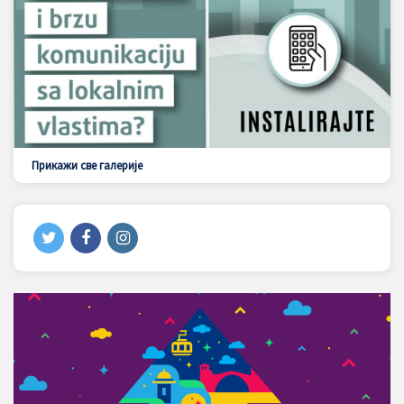
Прикажи све галерије