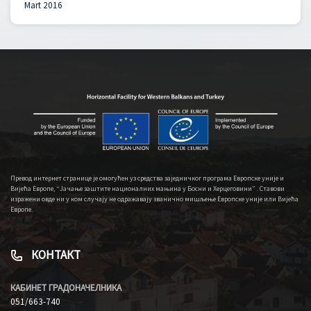
Mart 2016
Превод интернет странице је омогућен уз средства заједничког програма Европске уније и
Вијећа Европе, “Јачање заштите националних мањина у Босни и Херцеговини” . Ставови
изражени овде ни у ком случају не одражавају званично мишљење Европске уније или Вијећа
Европе.
КОНТАКТ
КАБИНЕТ ГРАДОНАЧЕЛНИКА
051/663-740