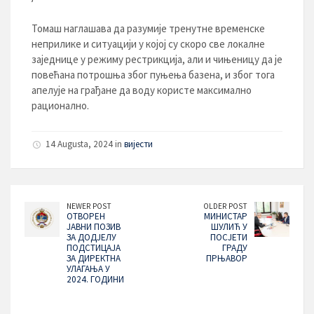
Томаш наглашава да разумије тренутне временске
неприлике и ситуацији у којој су скоро све локалне
заједнице у режиму рестрикција, али и чињеницу да је
повећана потрошња због пуњења базена, и због тога
апелује на грађане да воду користе максимално
рационално.
14 Augusta, 2024 in
вијести
NEWER POST
OLDER POST
ОТВОРЕН
МИНИСТАР
ЈАВНИ ПОЗИВ
ШУЛИЋ У
ЗА ДОДЈЕЛУ
ПОСЈЕТИ
ПОДСТИЦАЈА
ГРАДУ
ЗА ДИРЕКТНА
ПРЊАВОР
УЛАГАЊА У
2024. ГОДИНИ