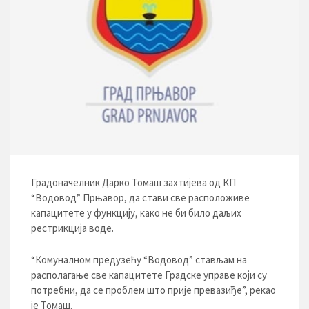
Градоначелник Дарко Томаш захтијева од КП
“Водовод” Прњавор, да стави све расположиве
капацитете у функцију, како не би било даљих
рестрикција воде.
“Комуналном предузећу “Водовод” стављам на
располагање све капацитете Градске управе који су
потребни, да се проблем што прије превазиђе”, рекао
је Томаш.