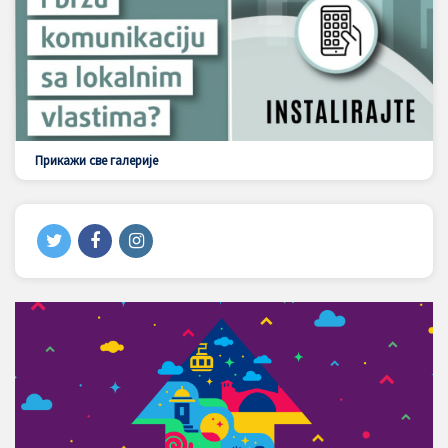
Прикажи све галерије