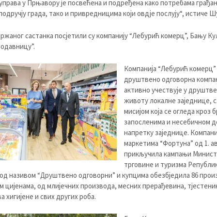
управа у Прњавору је посвећена и подређена како потребама грађан
подручју града, тако и привредницима који овдје послују“, истиче Ш
ржаног састанка посјетили су компанију “Лебурић комерц”, Бању Ку
одавницу”.
Компанија “Лебурић комерц” 
друштвено одговорна компан
активно учествује у друштв
животу локалне заједнице, с
мисијом која се огледа кроз б
запосленима и несебичном 
напретку заједнице. Компани
маркетима “Фортуна” од 1. ав
прикључила кампањи Минист
трговине и туризма Републи
од називом “Друштвено одговорни” и купцима обезбједила 86 прои
 цијенама, од млијечних производа, месних прерађевина, тјестени
а хигијене и свих других роба.