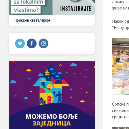
Локална 
живе на 
Прикажи све галерије
Након од
“Нашу пр
Српске п
сниженим
средстав