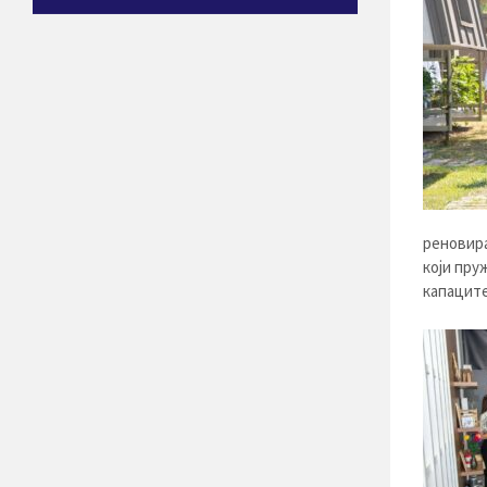
реновира
који пру
капаците