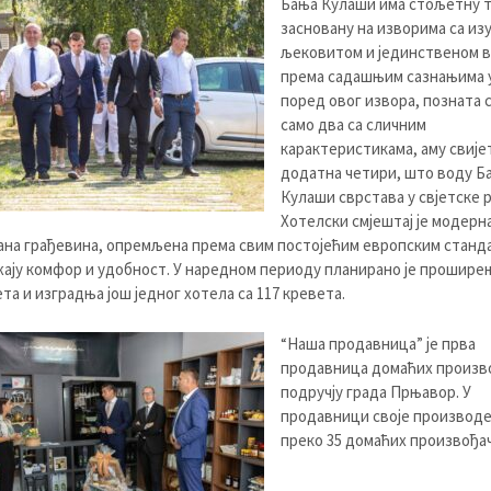
Бања Кулаши има стољетну 
засновану на изворима са из
љековитом и јединственом в
према садашњим сазнањима у
поред овог извора, позната с
само два са сличним
карактеристикама, аму свије
додатна четири, што воду Б
Кулаши сврстава у свјетске 
Хотелски смјештај је модерн
на грађевина, опремљена према свим постојећим европским станд
жају комфор и удобност. У наредном периоду планирано је прошире
та и изградња још једног хотела са 117 кревета.
“Наша продавница” је прва
продавница домаћих произв
подручју града Прњавор. У
продавници своје производ
преко 35 домаћих произвођач