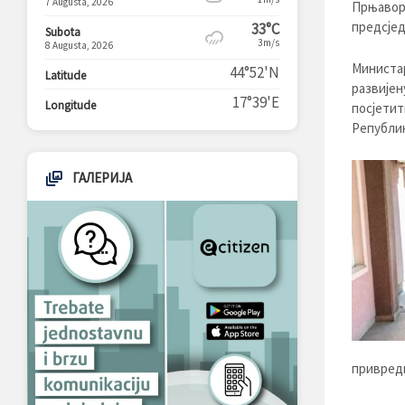
7 Augusta, 2026
Прњавор 
предсје
33°C
Subota
3m/s
8 Augusta, 2026
Министар
44°52'N
Latitude
развијен
17°39'E
Longitude
посјетит
Републик
ГАЛЕРИЈА
привредн