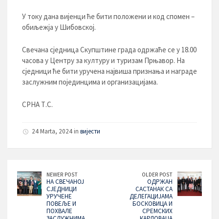
У току дана вијенци ће бити положени и код спомен –
обиљежја у Шибовској.
Свечана сједница Скупштине града одржаће се у 18.00
часова у Центру за културу и туризам Прњавор. На
сједници ће бити уручена највиша признања и награде
заслужним појединцима и организацијама.
СРНА Т.С.
24 Marta, 2024 in
вијести
NEWER POST
OLDER POST
НА СВЕЧАНОЈ
ОДРЖАН
СЈЕДНИЦИ
САСТАНАК СА
УРУЧЕНЕ
ДЕЛЕГАЦИЈАМА
ПОВЕЉЕ И
БОСКОВИЦА И
ПОХВАЛЕ
СРЕМСКИХ
ЗАСЛУЖНИМА
КАРЛОВАЦА