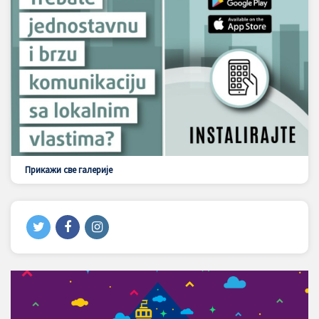
Прикажи све галерије