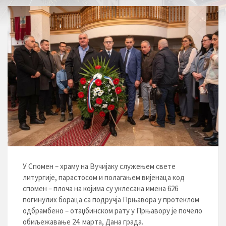
У Спомен – храму на Вучијаку служењем свете
литургије, парастосом и полагањем вијенаца код
спомен – плоча на којима су уклесана имена 626
погинулих бораца са подручја Прњавора у протеклом
одбрамбено – отаџбинском рату у Прњавору је почело
обиљежавање 24. марта, Дана града.