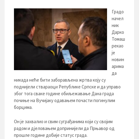
Градо
начел
ник
Дарко
Томаш
рекао
је
новин
арима
да
никада неће бити заборављена жртва коју су
поднијели ствараоци Републике Српске и да управо
због тога сваке године обиљежавање Дана града
почиње на Вучијаку одавањем почасти погинулим
борцима.
Он је захвалио и свим суграђанима који су својим
радом и дјеловањем допринијели да Прњавор од
прошле године добије статус града.