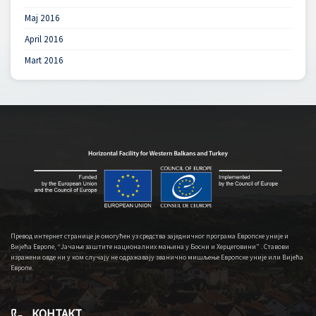
Maj 2016
April 2016
Mart 2016
Превод интернет странице је омогућен уз средства заједничког програма Европске уније и
Вијећа Европе, “Јачање заштите националних мањина у Босни и Херцеговини” . Ставови
изражени овде ни у ком случају не одражавају званично мишљење Европске уније или Вијећа
Европе.
КОНТАКТ