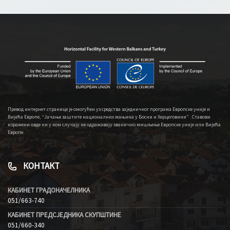
Превод интернет странице је омогућен уз средства заједничког програма Европске уније и
Вијећа Европе, “Јачање заштите националних мањина у Босни и Херцеговини” . Ставови
изражени овде ни у ком случају не одражавају званично мишљење Европске уније или Вијећа
Европе.
КОНТАКТ
КАБИНЕТ ГРАДОНАЧЕЛНИКА
051/663-740
КАБИНЕТ ПРЕДСЈЕДНИКА СКУПШТИНЕ
051/660-340