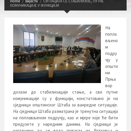
Home
Вијести
СИТУАЦИЈА СЕ СТАБИЛИЗУЈЕ, ПУТНЕ
КОМУНИКАЦИЈЕ У ФУНКЦИЈИ
На
попла
вљено
м
подру
чју у
општи
ни
Прња
вор
долази до стабилизације стање, а све путне
комуникације су у функцији, констатовано је на
сједници општинског Штаба за ванредне ситуације.
На сједници Штаба разматрана је тренутна ситуација
на поплављеном подручју, као и мјере које ће бити
предузете у наредним данима. На сједници је
наглашено да се вода повукла из Ратковца и