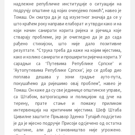
надлежне републичке институције о ситуацији на
подручју општине од којих очекујемо помоћ”, навео је
Томаш. Он сматра да је од изузетног значаја да се у
што краћем року направи елаборат и утврди како и на
који начин санирати корита ријека и рјечица које
стварају проблеме, јер је очигледно да је до сада
рађено стихијски, што није дало позитивне
резултате. “Струка треба да каже на којим мјестима,
како и колико санирати и проширити ријечна корита. У
сарадњи са ‘Путевима Републике Српске’ и
‘Аутопутевима Републике Српске’, јер се добар дио
поплава дешава у зони градње ауто-пута,
покушаћемо да ријешимо овај проблем”, навео је
Томаш. Он каже да су све јединице општинске управе,
са Штабом, ватрогасцима и полицијом од јуче на
терену, прате стање и помажу приликом
интервенција на критичним мјестима. Шеф Штаба
Цивилне заштите Прњавор Зденко Тупајић подсјетио
је да је мјесно подручје Присоји одсјечено од остатка
општине, али да становништво није угрожено.