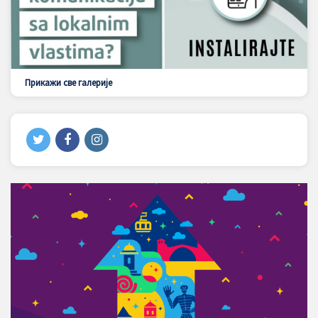
Прикажи све галерије