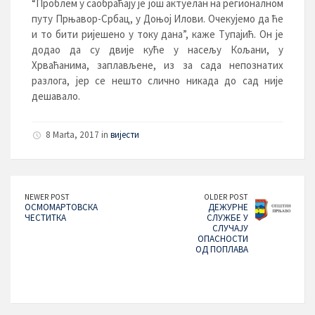
“Проблем у саобраћају је још актуелан на регионалном
путу Прњавор-Србац, у Доњој Илови. Очекујемо да ће
и то бити ријешено у току дана”, каже Тупајић. Он је
додао да су двије куће у насељу Кољани, у
Хрваћанима, заплављене, из за сада непознатих
разлога, јер се нешто слично никада до сад није
дешавало.
8 Marta, 2017 in
вијести
NEWER POST
OLDER POST
OСМОМАРТОВСКА
ДЕЖУРНЕ
ЧЕСТИТКА
СЛУЖБЕ У
СЛУЧАЈУ
ОПАСНОСТИ
ОД ПОПЛАВА