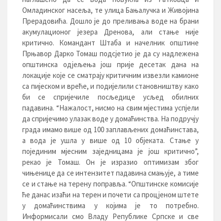
Омладинског насеља, те улица Бањалучка и Живојина
Прерадовића. Дошло је до преливања воде на брани
акумулационог језера Дренова, али стање није
критично. Командант Штаба и начелник општине
Прњавор Дарко Томаш подсјетио је да су надлежена
општинска одјељења још прије десетак дана на
локације које се сматрају критичним извезли камионе
са пијеском и вреће, и подијелили становништву како
би се спријечиле посљедице усљед обилних
падавина. “Нажалост, нисмо на свим мјестима успјели
да спријечимо улазак воде у домаћинства. На подручју
града имамо више од 100 заплављених домаћинстава,
а вода је ушла у више од 10 објеката. Стање у
појединим мјесним заједницама је још критично”,
рекао је Томаш. Он је изразио оптимизам због
чињенице да се интензитет падавина смањује, а тиме
се и стање на терену поправља. “Општинске комисије
ће данас изаћи на терен и почети са процјеном штете
у домаћинствима у којима је то потребно.
Информисали смо Владу Републике Српске и све