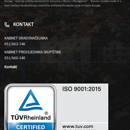
Evrope, “Jačanje zaštite nacionalnih manjina u Bosni i Hercegovini” . Stavovi izraženi ovde ni u
kom slučaju ne odražavaju zvanično mišljenje Evropske unije ili Vijeća Evrope.
KONTAKT
KABINET GRADONAČELNIKA
051/663-740
KABINET PREDSJEDNIKA SKUPŠTINE
051/660-340
Kontakt