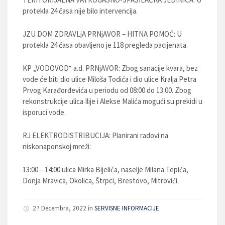
protekla 24 časa nije bilo intervencija.
JZU DOM ZDRAVLjA PRNjAVOR – HITNA POMOĆ: U
protekla 24 časa obavljeno je 118 pregleda pacijenata.
KP „VODOVOD“ a.d. PRNjAVOR: Zbog sanacije kvara, bez
vode će biti dio ulice Miloša Todića i dio ulice Kralja Petra
Prvog Karađorđevića u periodu od 08:00 do 13:00. Zbog
rekonstrukcije ulica Ilije i Alekse Malića mogući su prekidi u
isporuci vode.
RJ ELEKTRODISTRIBUCIJA: Planirani radovi na
niskonaponskoj mreži:
13:00 – 14:00 ulica Mirka Bijelića, naselje Milana Tepića,
Donja Mravica, Okolica, Štrpci, Brestovo, Mitrovići.
27 Decembra, 2022 in
SERVISNE INFORMACIJE