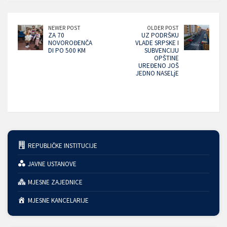
NEWER POST
OLDER POST
ZA 70
UZ PODRŠKU
NOVOROĐENČA
VLADE SRPSKE I
DI PO 500 KM
SUBVENCIJU
OPŠTINE
UREĐENO JOŠ
JEDNO NASELjE
REPUBLIČKE INSTITUCIJE
JAVNE USTANOVE
MJESNE ZAJEDNICE
MJESNE KANCELARIJE