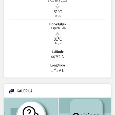
9 Augusta, 2026
31°C
3m/s
Ponedjeljak
10 Augusta, 2026
31°C
3m/s
Latitude
44°52'N
Longitude
17°39'E
GALERIJA