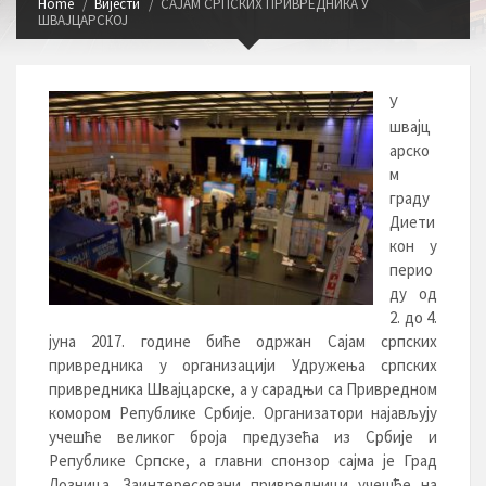
Home
Вијести
САЈАМ СРПСКИХ ПРИВРЕДНИКА У
ШВАЈЦАРСКОЈ
У
швајц
арско
м
граду
Диети
кон у
перио
ду од
2. до 4.
јуна 2017. године биће одржан Сајам српских
привредника у организацији Удружења српских
привредника Швајцарске, а у сарадњи са Привредном
комором Републике Србије. Организатори најављују
учешће великог броја предузећа из Србије и
Републике Српске, а главни спонзор сајма је Град
Лозница. Заинтересовани привредници учешће на