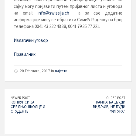
сајму могу пријавити путем пријавног листа и уговора
на email:
info@swissija.ch
а за све додатне
информације могу се обратити Симић Раденку на број
телефона 0041 43 222 48 38, 0041 79 35 77 221.
Излагачки уговор
Правилник
20 Februara, 2017 in
вијести
NEWER POST
OLDER POST
КОНКУРСИ ЗА
КАМПАЊА „БУДИ
СРЕДЊОШКОЛЦЕ И
ВИДЉИВ, НЕ БУДИ
СТУДЕНТЕ
ФИГУРА“