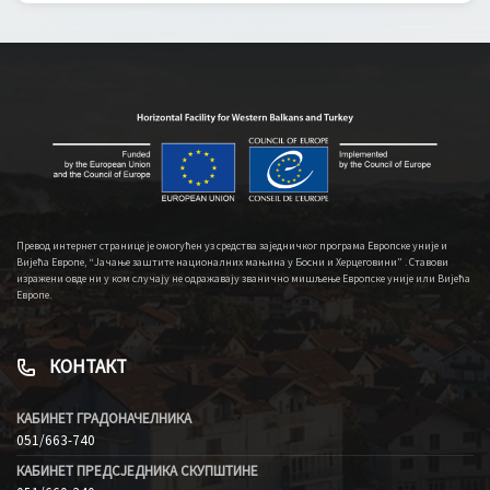
Превод интернет странице је омогућен уз средства заједничког програма Европске уније и
Вијећа Европе, “Јачање заштите националних мањина у Босни и Херцеговини” . Ставови
изражени овде ни у ком случају не одражавају званично мишљење Европске уније или Вијећа
Европе.
КОНТАКТ
КАБИНЕТ ГРАДОНАЧЕЛНИКА
051/663-740
КАБИНЕТ ПРЕДСЈЕДНИКА СКУПШТИНЕ