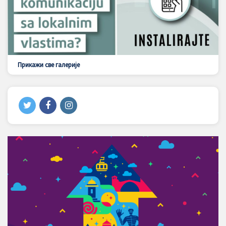
Прикажи све галерије