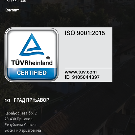
051/660-340
Контакт
ГРАД ПРЊАВОР
Карађорђева бр. 2
78 430 Прњавор
Република Српска
Босна и Херцеговина