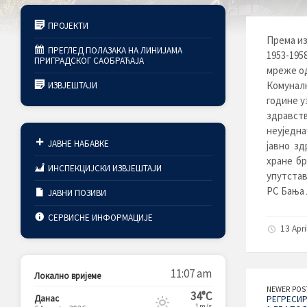
ПРОЈЕКТИ
Према из
ПРЕГЛЕД ПОЛАЗАКА НА ЛИНИЈАМА
1953-195
ПРИГРАДСКОГ САОБРАЋАЈА
мреже од
Комуналн
ИЗВЈЕШТАЈИ
године у
здравс
неуједн
ЈАВНЕ НАБАВКЕ
јавно з
хране бр
ИНСПЕКЦИЈСКИ ИЗВЈЕШТАЈИ
упутстав
РС Бања 
ЈАВНИ ПОЗИВИ
СЕРВИСНЕ ИНФОРМАЦИЈЕ
13 Apri
11:07 am
Локално вријеме
NEWER POS
34°C
Данас
РЕГРЕСИР
1m/s