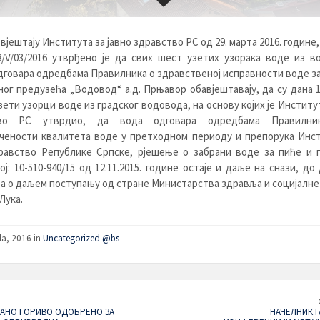
вјештају Института за јавно здравство РС од 29. марта 2016. године, 
8/V/03/2016 утврђено је да свих шест узетих узорака воде из 
говара одредбама Правилника о здравственој исправности воде за
ог предузећа „Водовод“ а.д. Прњавор обавјештавају, да су дана 17
зети узорци воде из градског водовода, на основу којих је Институт
тво РС утврдио, да вода одговара одредбама Правилник
ачености квалитета воде у претходном периоду и препорука Инст
дравство Републике Српске, рјешење о забрани воде за пиће и 
ој: 10-510-940/15 од 12.11.2015. године остаје и даље на снази, до
а о даљем поступању од стране Mинистарства здравља и социјалн
Лука.
la, 2016 in
Uncategorized @bs
T
АНО ГОРИВО ОДОБРЕНО ЗА
НАЧЕЛНИК Г