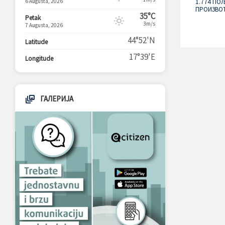
6 Augusta, 2026
1.774 П
ПРОИЗВО
35°C
Petak
3m/s
7 Augusta, 2026
44°52'N
Latitude
17°39'E
Longitude
ГАЛЕРИЈА