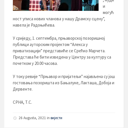
и
могућ
ност уписа нових чланова у нашу Драмску сцену”,
навела је Радоњићева.
У сриједу, 1. септембра, прњаворској позоришној
публици ауторским пројектом “Алекса у
приватизацији” представиће се Срећко Марчета.
Представа ће бити изведена у Центру за културу са
почетком у 20.00 часова.
У току ревије “Прњавор и пријатељи” најављена су још
гостовања позоришта из Бањалуке, Лакташа, Добоја и
Дервенте.
СРНА, Т.С.
26 Augusta, 2021 in
вијести