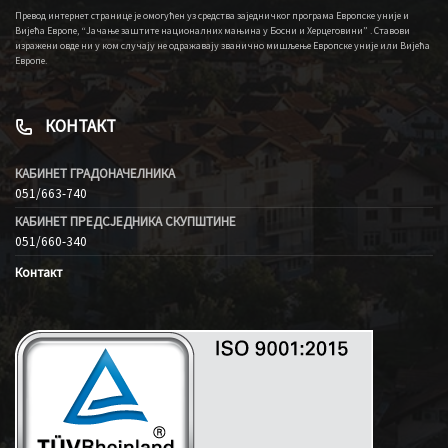
Превод интернет странице је омогућен уз средства заједничког програма Европске уније и
Вијећа Европе, “Јачање заштите националних мањина у Босни и Херцеговини” . Ставови
изражени овде ни у ком случају не одражавају званично мишљење Европске уније или Вијећа
Европе.
КОНТАКТ
КАБИНЕТ ГРАДОНАЧЕЛНИКА
051/663-740
КАБИНЕТ ПРЕДСЈЕДНИКА СКУПШТИНЕ
051/660-340
Контакт