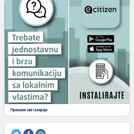
Прикажи све галерије