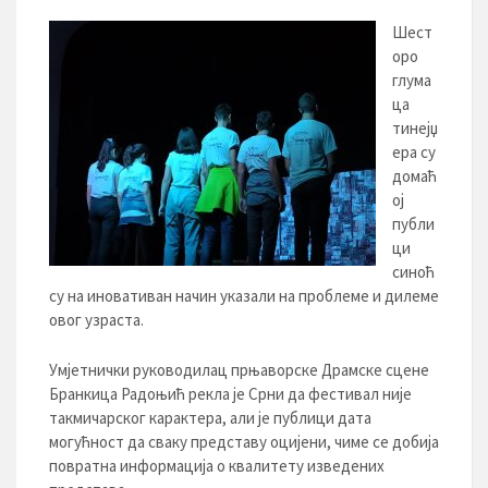
Шест
оро
глума
ца
тинејџ
ера су
домаћ
ој
публи
ци
синоћ
су на иновативан начин указали на проблеме и дилеме
овог узраста.
Умјетнички руководилац прњаворске Драмске сцене
Бранкица Радоњић рекла је Срни да фестивал није
такмичарског карактера, али је публици дата
могућност да сваку представу оцијени, чиме се добија
повратна информација о квалитету изведених