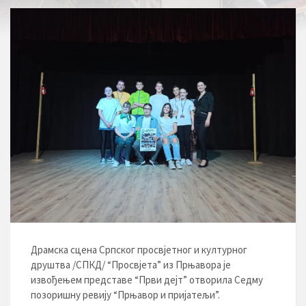
Драмска сцена Српског просвјетног и културног
друштва /СПКД/ “Просвјета” из Прњавора је
извођењем представе “Први дејт” отворила Седму
позоришну ревију “Прњавор и пријатељи”.