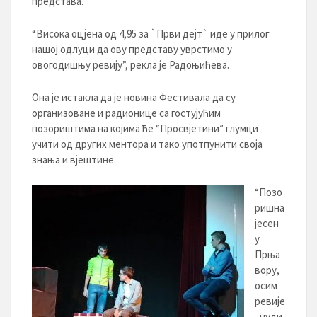
представа.
“Висока оцјена од 4,95 за `Први дејт` иде у прилог
нашој одлуци да ову представу уврстимо у
овогодишњу ревију”, рекла је Радоњићева.
Она је истакла да је новина Фестивала да су
организоване и радионице са гостујућим
позориштима на којима ће “Просвјетини” глумци
учити од других ментора и тако употпунити своја
знања и вјештине.
“Позо
ришна
јесен
у
Прња
вору,
осим
ревије
, нуди