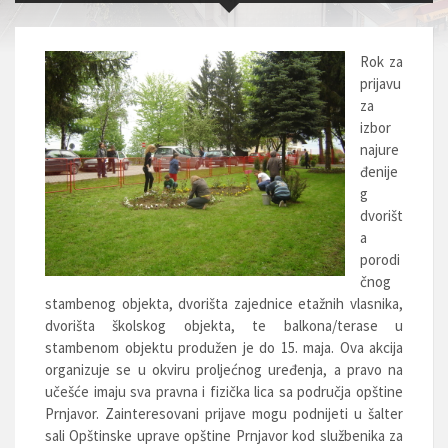
Rok za
prijavu
za
izbor
najure
đenije
g
dvorišt
a
porodi
čnog
stambenog objekta, dvorišta zajednice etažnih vlasnika,
dvorišta školskog objekta, te balkona/terase u
stambenom objektu produžen je do 15. maja. Ova akcija
organizuje se u okviru proljećnog uređenja, a pravo na
učešće imaju sva pravna i fizička lica sa područja opštine
Prnjavor. Zainteresovani prijave mogu podnijeti u šalter
sali Opštinske uprave opštine Prnjavor kod službenika za