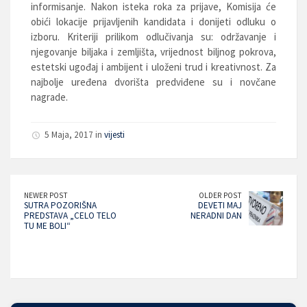
informisanje. Nakon isteka roka za prijave, Komisija će
obići lokacije prijavljenih kandidata i donijeti odluku o
izboru. Kriteriji prilikom odlučivanja su: održavanje i
njegovanje biljaka i zemljišta, vrijednost biljnog pokrova,
estetski ugođaj i ambijent i uloženi trud i kreativnost. Za
najbolje uređena dvorišta predviđene su i novčane
nagrade.
5 Maja, 2017 in
vijesti
NEWER POST
OLDER POST
SUTRA POZORIŠNA
DEVETI MAJ
PREDSTAVA „CELO TELO
NERADNI DAN
TU ME BOLI“