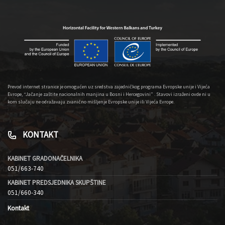
Prevod internet stranice je omogućen uz sredstva zajedničkog programa Evropske unije i Vijeća
Evrope, “Jačanje zaštite nacionalnih manjina u Bosni i Hercegovini” . Stavovi izraženi ovde ni u
kom slučaju ne odražavaju zvanično mišljenje Evropske unije ili Vijeća Evrope.
KONTAKT
KABINET GRADONAČELNIKA
051/663-740
KABINET PREDSJEDNIKA SKUPŠTINE
051/660-340
Kontakt