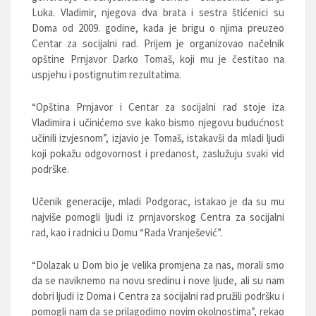
Luka. Vladimir, njegova dva brata i sestra štićenici su
Doma od 2009. godine, kada je brigu o njima preuzeo
Centar za socijalni rad. Prijem je organizovao načelnik
opštine Prnjavor Darko Tomaš, koji mu je čestitao na
uspjehu i postignutim rezultatima.
“Opština Prnjavor i Centar za socijalni rad stoje iza
Vladimira i učinićemo sve kako bismo njegovu budućnost
učinili izvjesnom”, izjavio je Tomaš, istakavši da mladi ljudi
koji pokažu odgovornost i predanost, zaslužuju svaki vid
podrške.
Učenik generacije, mladi Podgorac, istakao je da su mu
najviše pomogli ljudi iz prnjavorskog Centra za socijalni
rad, kao i radnici u Domu “Rada Vranješević”.
“Dolazak u Dom bio je velika promjena za nas, morali smo
da se naviknemo na novu sredinu i nove ljude, ali su nam
dobri ljudi iz Doma i Centra za socijalni rad pružili podršku i
pomogli nam da se prilagodimo novim okolnostima”, rekao