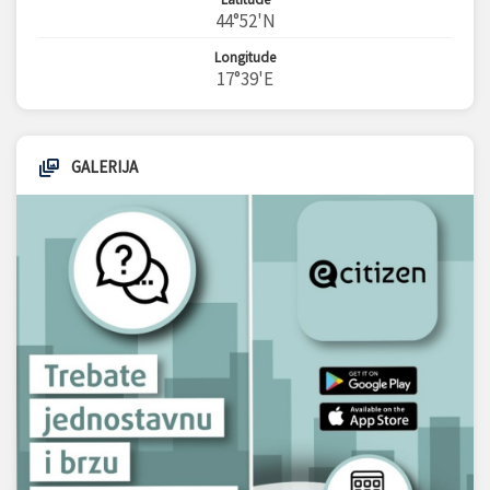
44°52'N
Longitude
17°39'E
GALERIJA