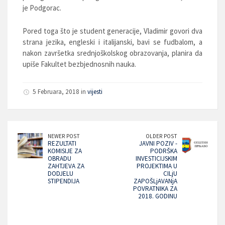
je Podgorac.
Pored toga što je student generacije, Vladimir govori dva
strana jezika, engleski i italijanski, bavi se fudbalom, a
nakon završetka srednjoškolskog obrazovanja, planira da
upiše Fakultet bezbjednosnih nauka.
5 Februara, 2018 in
vijesti
NEWER POST
OLDER POST
REZULTATI
JAVNI POZIV -
KOMISIJE ZA
PODRŠKA
OBRADU
INVESTICIJSKIM
ZAHTJEVA ZA
PROJEKTIMA U
DODJELU
CILjU
STIPENDIJA
ZAPOŠLjAVANjA
POVRATNIKA ZA
2018. GODINU