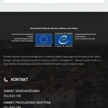
Prevod internet stranice je omogućen uz sredstva zajedničkog programa Evropske unije i Vijeća
Evrope, “Jačanje zaštite nacionalnih manjina u Bosni i Hercegovini” . Stavovi izraženi ovde ni u
kom slučaju ne odražavaju zvanično mišljenje Evropske unije ili Vijeća Evrope.
KONTAKT
KABINET GRADONAČELNIKA
051/663-740
KABINET PREDSJEDNIKA SKUPŠTINE
051/660-340