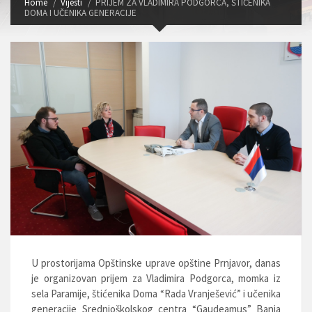
Home
Vijesti
PRIJEM ZA VLADIMIRA PODGORCA, ŠTIĆENIKA
DOMA I UČENIKA GENERACIJE
U prostorijama Opštinske uprave opštine Prnjavor, danas
je organizovan prijem za Vladimira Podgorca, momka iz
sela Paramije, štićenika Doma “Rada Vranješević” i učenika
generacije Srednjoškolskog centra “Gaudeamus” Banja