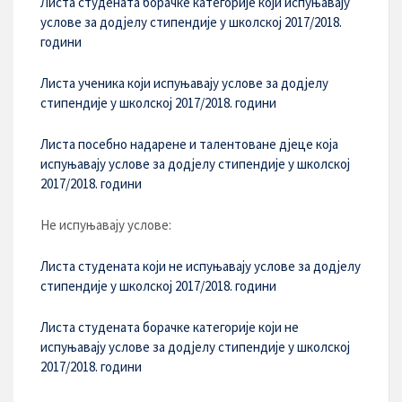
Листа студената борачке категорије који испуњавају
услове за додјелу стипендије у школској 2017/2018.
години
Листа ученика који испуњавају услове за додјелу
стипендије у школској 2017/2018. години
Листа посебно надарене и талентоване дјеце која
испуњавају услове за додјелу стипендије у школској
2017/2018. години
Не испуњавају услове:
Листа студената који не испуњавају услове за додјелу
стипендије у школској 2017/2018. години
Листа студената борачке категорије који не
испуњавају услове за додјелу стипендије у школској
2017/2018. години