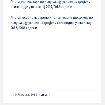
Листа ученика који не испуњавају услове за додјелу
стипендије у школској 2017/2018. години
Листа посебно надарене и талентоване дјеце која не
испуњавају услове за додјелу стипендије у школској
2017/2018. години
5 Februara, 2018 in
вијести