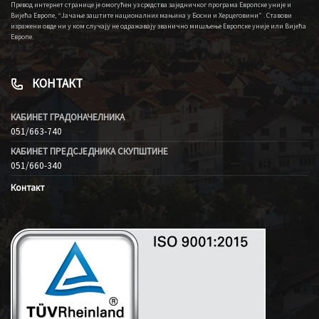
Превод интернет странице је омогућен уз средства заједничког програма Европске уније и
Вијећа Европе, “Јачање заштите националних мањина у Босни и Херцеговини” . Ставови
изражени овде ни у ком случају не одражавају званично мишљење Европске уније или Вијећа
Европе.
КОНТАКТ
КАБИНЕТ ГРАДОНАЧЕЛНИКА
051/663-740
КАБИНЕТ ПРЕДСЈЕДНИКА СКУПШТИНЕ
051/660-340
Контакт