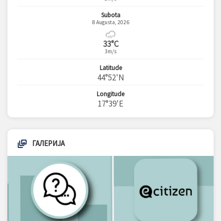
Subota
8 Augusta, 2026
33°C
3m/s
Latitude
44°52'N
Longitude
17°39'E
ГАЛЕРИЈА