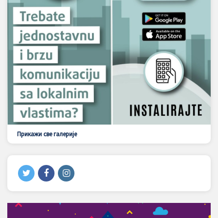
Прикажи све галерије