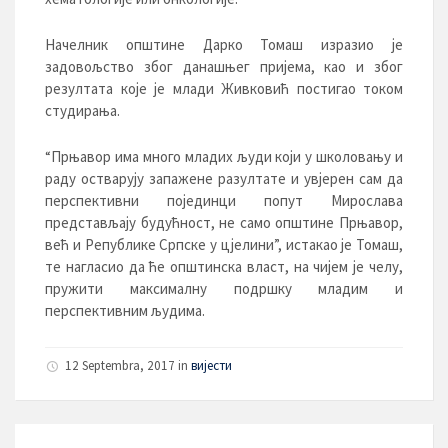
Начелник општине Дарко Томаш изразио је
задовољство због данашњег пријема, као и због
резултата које је млади Живковић постигао током
студирања.
“Прњавор има много младих људи који у школовању и
раду остварују запажене разултате и увјерен сам да
перспективни појединци попут Мирослава
представљају будућност, не само општине Прњавор,
већ и Републике Српске у цјелини”, истакао је Томаш,
те нагласио да ће општинска власт, на чијем је челу,
пружити максималну подршку младим и
перспективним људима.
12 Septembra, 2017 in
вијести