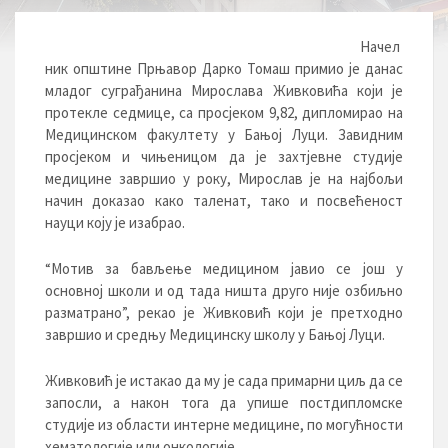
Начел
ник општине Прњавор Дарко Томаш примио је данас
младог суграђанина Мирослава Живковића који је
протекле седмице, са просјеком 9,82, дипломирао на
Медицинском факултету у Бањој Луци. Завидним
просјеком и чињеницом да је захтјевне студије
медицине завршио у року, Мирослав је на најбољи
начин доказао како таленат, тако и посвећеност
науци коју је изабрао.
“Мотив за бављење медицином јавио се још у
основној школи и од тада ништа друго није озбиљно
разматрано”, рекао је Живковић који је претходно
завршио и средњу Медицинску школу у Бањој Луци.
Живковић је истакао да му је сада примарни циљ да се
запосли, а након тога да упише постдипломскe
студијe из области интерне медицине, по могућности
хематологије или онкологије.