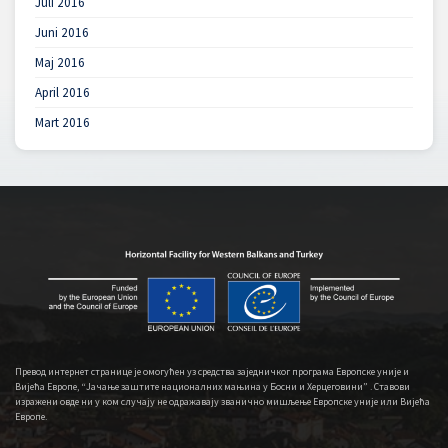
Juli 2016
Juni 2016
Maj 2016
April 2016
Mart 2016
Превод интернет странице је омогућен уз средства заједничког програма Европске уније и
Вијећа Европе, “Јачање заштите националних мањина у Босни и Херцеговини” . Ставови
изражени овде ни у ком случају не одражавају званично мишљење Европске уније или Вијећа
Европе.