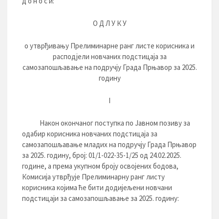
д о н о с и:
О Д Л У К У
о утврђивању Прелиминарне ранг листе корисника и
расподјели новчаних подстицаја за
самозапошљавање на подручју Града Прњавор за 2025.
годину
I
Након окончаног поступка по Јавном позиву за
одабир корисника новчаних подстицаја за
самозапошљавање младих на подручју Града Прњавор
за 2025. годину, број: 01/1-022-35-1/25 од 24.02.2025.
године, а према укупном броју освојених бодова,
Комисија утврђује Прелиминарну ранг листу
корисника којима ће бити додијељени новчани
подстицаји за самозапошљавање за 2025. годину: