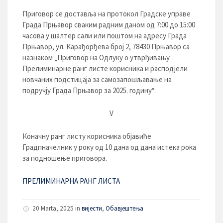
Приговор се доставља на протокол Градске управе
Града Прњавор сваким радним даном од 7:00 до 15:00
часова у шалтер сали или поштом на адресу Града
Прњавор, ул. Карађорђева број 2, 78430 Прњавор са
назнаком „Приговор на Одлуку о утврђивању
Прелиминарне ранг листе корисника и расподјели
новчаних подстицаја за самозапошљавање на
подручју Града Прњавор за 2025. годину“.
V
Коначну ранг листу корисника објавиће
Градпначелник у року од 10 дана од дана истека рока
за подношење приговора.
ПРЕЛИМИНАРНА РАНГ ЛИСТА
20 Marta, 2025 in
вијести
,
Обавјештења