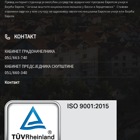
Превод интернет странице је омогућен уз средства заједничког програма Европске уније и
Вијећа Европе, “Јачање заштите националних мањина у Босни и Херцеговини” . Ставови
изражени овде ни у ком случају не одражавају званично мишљење Европске уније или Вијећа
Европе.
КОНТАКТ
КАБИНЕТ ГРАДОНАЧЕЛНИКА
051/663-740
КАБИНЕТ ПРЕДСЈЕДНИКА СКУПШТИНЕ
051/660-340
Контакт