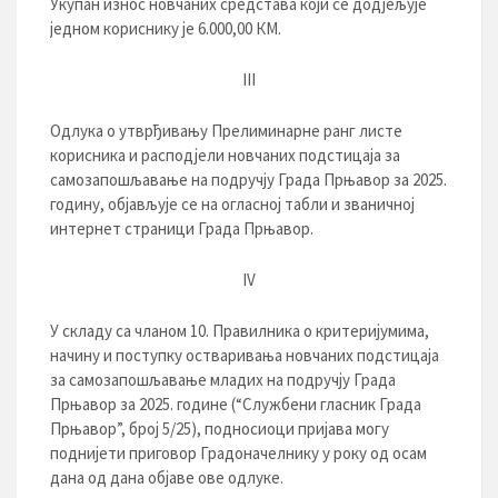
Укупан износ новчаних средстава који се додјељује
једном кориснику је 6.000,00 КМ.
III
Одлука о утврђивању Прелиминарне ранг листе
корисника и расподјели новчаних подстицаја за
самозапошљавање на подручју Града Прњавор за 2025.
годину, објављује се на огласној табли и званичној
интернет страници Града Прњавор.
IV
У складу са чланом 10. Правилника о критеријумима,
начину и поступку остваривања новчаних подстицаја
за самозапошљавање младих на подручју Града
Прњавор за 2025. године (“Службени гласник Града
Прњавор”, број 5/25), подносиоци пријава могу
поднијети приговор Градоначелнику у року од осам
дана од дана објаве ове одлуке.