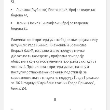
51,
Љиљана (Љубенко) Ристановић, број остварених
бодова 47,
Јасмин (Јосип) Синакијевић, број остварених
бодова 31.
Елиминаторне критеријуме за бодовање пријава нису
испунили: Раде (Винко) Кнежевић и Бранислав
(Борка) Васић, из разлога што предузетничке
дјелатности наведене у пријавама припадају
областима које су искључене из програма у складу са
чланом 4. Правилника о критеријумима, начину и
поступку остваривања новчаних подстицаја за
самозапошљавање младих на подручју Града Прњавор
за 2025. годину (“Службени гласник Града Прњавор”,
број 5/25).
II