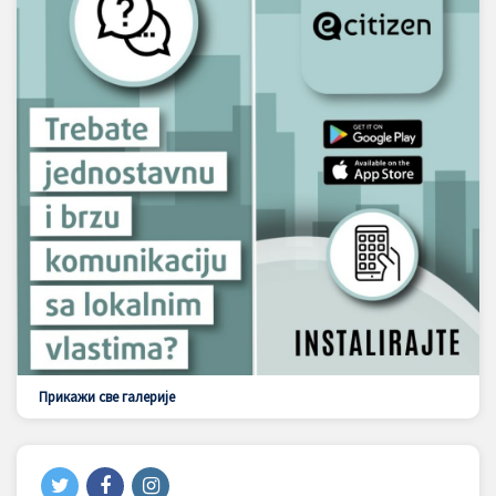
Прикажи све галерије