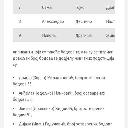
7.
Сања
Гојко
Драганић
8.
Александар
Десимир
Настић
9.
Никола
Драгиша
Живковић
Апликанти који су такође бодовани, а нису остварили
довољан број бодова за додјелу новчаних подстицаја
су:
Драган (Зоран) Миладиновић, број остварених
бодова 55,
Анђела (Недељко) Нинковић, број остварених
бодова 52,
Јована (Драженко) Видовић, број остварених
бодава 51,
Дијана (Иван) Радуловић, број остварених бодова