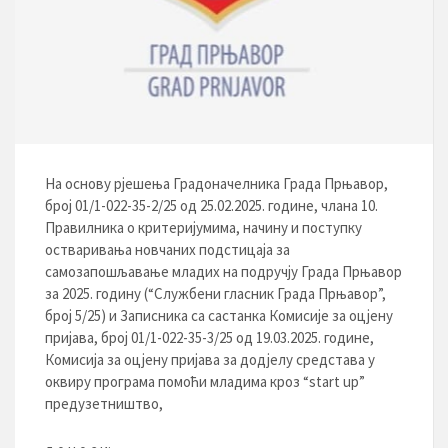
На основу рјешења Градоначелника Града Прњавор,
број 01/1-022-35-2/25 од 25.02.2025. године, члана 10.
Правилника о критеријумима, начину и поступку
остваривања новчаних подстицаја за
самозапошљавање младих на подручју Града Прњавор
за 2025. годину (“Службени гласник Града Прњавор”,
број 5/25) и Записника са састанка Комисије за оцјену
пријава, број 01/1-022-35-3/25 од 19.03.2025. године,
Комисија за оцјену пријава за додјелу средстава у
оквиру програма помоћи младима кроз “stаrt up”
предузетништво,