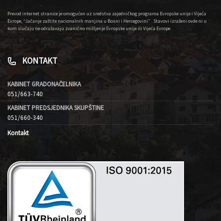
Prevod internet stranice je omogućen uz sredstva zajedničkog programa Evropske unije i Vijeća
Evrope, “Jačanje zaštite nacionalnih manjina u Bosni i Hercegovini” . Stavovi izraženi ovde ni u
kom slučaju ne odražavaju zvanično mišljenje Evropske unije ili Vijeća Evrope.
KONTAKT
KABINET GRADONAČELNIKA
051/663-740
KABINET PREDSJEDNIKA SKUPŠTINE
051/660-340
Kontakt