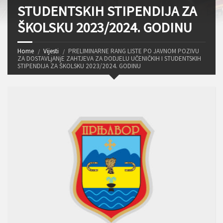
STUDENTSKIH STIPENDIJA ZA
ŠKOLSKU 2023/2024. GODINU
Home
Vijesti
PRELIMINARNE RANG LISTE PO JAVNOM POZIVU
ZA DOSTAVLjANjE ZAHTJEVA ZA DODJELU UČENIČKIH I STUDENTSKIH
STIPENDIJA ZA ŠKOLSKU 2023/2024. GODINU