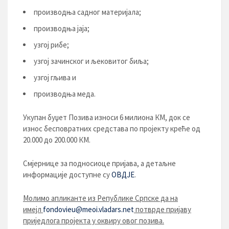
производња садног материјала;
производња јаја;
узгој рибе;
узгој зачинског и љековитог биља;
узгој гљива и
производња меда.
Укупан буџет Позива износи 6 милиона КМ, док се
износ бесповратних средстава по пројекту креће од
20.000 до 200.000 КМ.
Смјернице за подносиоце пријава,
а детаљне
информације доступне су
ОВДЈЕ
.
Молимо апликанте из Републике Српске да на
имејл
fondovieu@meoi.vladars.net
потврде пријаву
приједлога пројекта у оквиру овог позива.