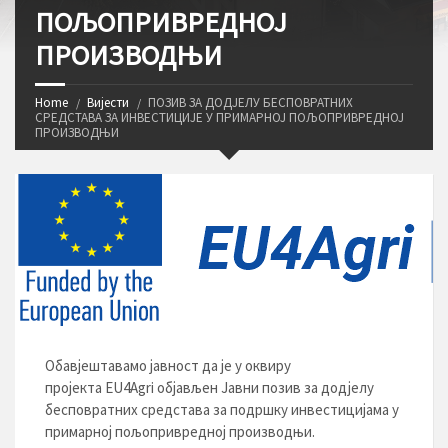
ПОЉОПРИВРЕДНОЈ
ПРОИЗВОДЊИ
Home
Вијести
ПОЗИВ ЗА ДОДЈЕЛУ БЕСПОВРАТНИХ
СРЕДСТАВА ЗА ИНВЕСТИЦИЈЕ У ПРИМАРНОЈ ПОЉОПРИВРЕДНОЈ
ПРОИЗВОДЊИ
Обавјештавамо јавност да је у оквиру
пројекта
EU4Agri
објављен Јавни позив за додјелу
бесповратних средстава за подршку инвестицијама у
примарној пољопривредној производњи.