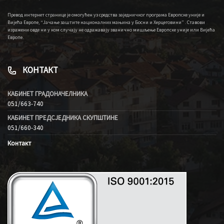
Превод интернет странице је омогућен уз средства заједничког програма Европске уније и
Вијећа Европе, “Јачање заштите националних мањина у Босни и Херцеговини” . Ставови
изражени овде ни у ком случају не одражавају званично мишљење Европске уније или Вијећа
Европе.
КОНТАКТ
КАБИНЕТ ГРАДОНАЧЕЛНИКА
051/663-740
КАБИНЕТ ПРЕДСЈЕДНИКА СКУПШТИНЕ
051/660-340
Контакт