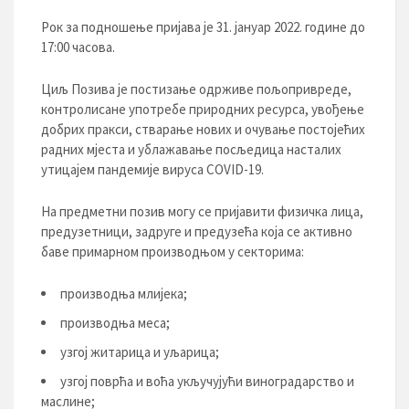
Рок за подношење пријава је
31. јануар 2022. године до
17:00 часова
.
Циљ Позива је постизање одрживе пољопривреде,
контролисане употребе природних ресурса, увођење
добрих пракси, стварање нових и очување постојећих
радних мјеста и ублажавање посљедица насталих
утицајем пандемије вируса COVID-19.
На предметни позив могу се пријавити физичка лица,
предузетници, задруге и предузећа која се активно
баве примарном производњом у секторима:
производња млијека;
производња меса;
узгој житарица и уљарица;
узгој поврћа и воћа укључујући виноградарство и
маслине;