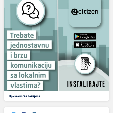
Прикажи све галерије