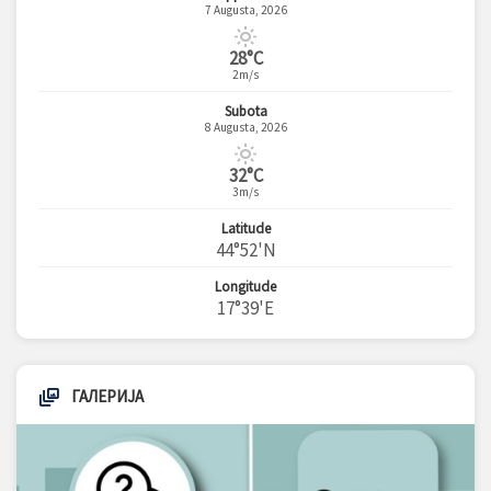
7 Augusta, 2026
28°C
2m/s
Subota
8 Augusta, 2026
32°C
3m/s
Latitude
44°52'N
Longitude
17°39'E
ГАЛЕРИЈА