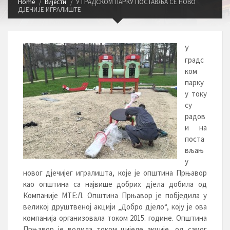
Home
Вијести
У ГРАДСКОМ ПАРКУ ПОСТАВЉА СЕ НОВО
ДЈЕЧИЈЕ ИГРАЛИШТЕ
У
градс
ком
парку
у току
су
радов
и на
поста
вљањ
у
новог дјечијег игралишта, које је општина Прњавор
као општина са највише добрих дјела добила од
Компаније МТЕ:Л. Општина Прњавор је побједила у
великој друштвеној акцији „Добро дјело“, коју је ова
компанија организовала током 2015. године. Општина
Прњавор је водила током цијеле акције, од самог