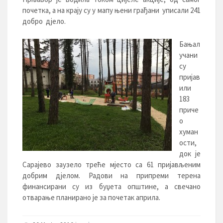
почетка, а на крају су у мапу њени грађани уписали 241
добро дјело.
Бањал
учани
су
пријав
или
183
приче
о
хуман
ости,
док је
Сарајево заузело треће мјесто са 61 пријављеним
добрим дјелом. Радови на припреми терена
финансирани су из буџета општине, а свечано
отварање планирано је за почетак априла.