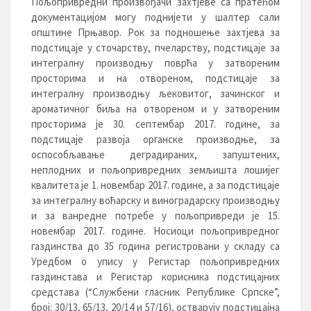
Пољопривредни произвођачи захтјеве са пратећом
документацијом могу поднијети у шалтер сали
општине Прњавор. Рок за подношење захтјева за
подстицаје у сточарству, пчеларству, подстицаје за
интегралну производњу поврћа у затвореним
просторима и на отвореном, подстицаје за
интегралну производњу љековитог, зачинског и
ароматичног биља на отвореном и у затвореним
просторима је 30. септембар 2017. године, за
подстицаје развоја органске производње, за
оспособљавање деградираних, запуштених,
неплодних и пољопривредних земљишта лошијег
квалитета је 1. новембар 2017. године, а за подстицаје
за интегралну воћарску и виноградарску производњу
и за ванредне потребе у пољопривреди је 15.
новембар 2017. године. Носиоци пољопривредног
газдинства до 35 година регистровани у складу са
Уредбом о упису у Регистар пољопривредних
газдинстава и Регистар корисника подстицајних
средстава (“Службени гласник Републике Српске”,
број: 30/13, 65/13, 20/14 и 57/16), остварују подстицајна