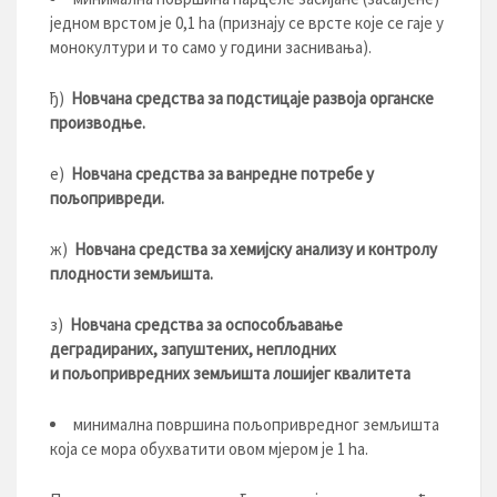
једном врстом је 0,1 hа (признају се врсте које се гаје у
монокултури и то само у години заснивања).
ђ)
Новчана средства за подстицаје развоја органске
производње.
е)
Новчана средства за ванредне потребе у
пољопривреди.
ж)
Новчана средства за хемијску анализу и контролу
плодности земљишта.
з)
Новчана средства за оспособљавање
деградираних, запуштених, неплодних
и
пољопривредних земљишта лошијег квалитета
минимална површина пољопривредног земљишта
која се мора обухватити овом мјером је 1 hа.