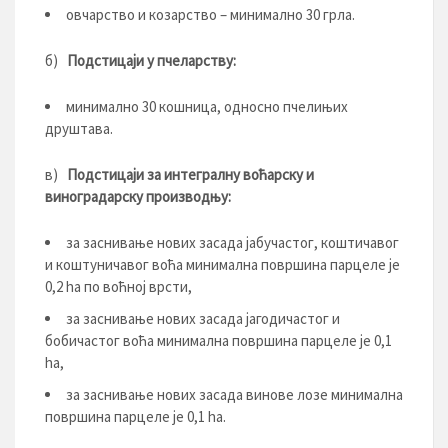
овчарство и козарство – минимално 30 грла.
б)
Подстицаји у пчеларству:
минимално 30 кошница, односно пчелињих
друштава.
в)
Подстицаји за интегралну воћарску и
виноградарску производњу:
за заснивање нових засада јабучастог, коштичавог
и коштуничавог воћа минимална површина парцеле је
0,2 hа по воћној врсти,
за заснивање нових засада јагодичастог и
бобичастог воћа минимална површина парцеле је 0,1
hа,
за заснивање нових засада винове лозе минимална
површина парцеле је 0,1 hа.