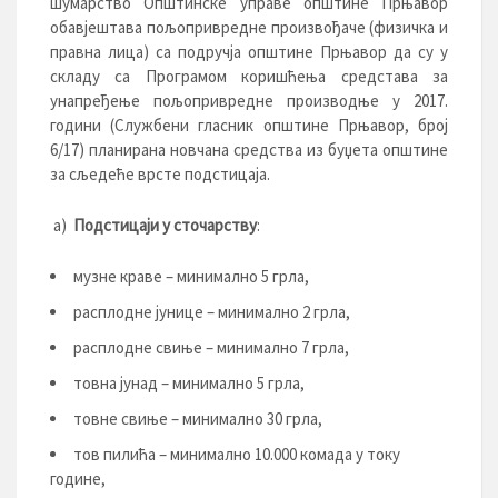
шумарство Општинске управе општине Прњавор
обавјештава пољопривредне произвођаче (физичка и
правна лица) са подручја општине Прњавор да су у
складу са Програмом коришћења средстава за
унапређење пољопривредне производње у 2017.
години (Службени гласник општине Прњавор, број
6/17) планирана новчана средства из буџета oпштине
за сљедеће врсте подстицаја.
а)
Подстицаји у сточарству
:
музне краве – минимално 5 грла,
расплодне јунице – минимално 2 грла,
расплодне свиње – минимално 7 грла,
товна јунад – минимално 5 грла,
товне свиње – минимално 30 грла,
тов пилића – минимално 10.000 комада у току
године,