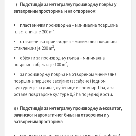
г)
Подстицаји за интегралну производњу поврћа у
затвореним просторима и на отвореном:
пластеничка производња – минимална површина
2
пластеника је 200 m
,
стакленичка производња – минимална површина
2
стакленика је 200 m
,
објекти за производњу гљива – минимална
2
површина објекта је 100 m
,
за производњу поврћа на отвореном минимална
површина парцеле засијане (засађене) једном
културом је за диње, лубенице и кромпир 1 hа, а за
остале повртарске културе 0,2 hа по једној врсти.
д)
Подстицаји за интегралну производњу љековитог,
зачинског и ароматичног биља на отвореном и у
затвореним просторима
:
минимална површина парцеле засијане (засађене)