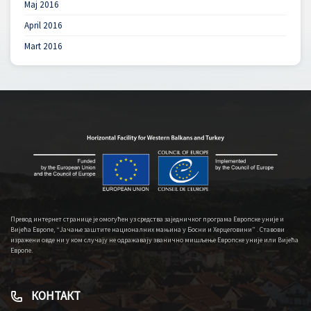
Maj 2016
April 2016
Mart 2016
Превод интернет странице је омогућен уз средства заједничког програма Европске уније и
Вијећа Европе, “Јачање заштите националних мањина у Босни и Херцеговини” . Ставови
изражени овде ни у ком случају не одражавају званично мишљење Европске уније или Вијећа
Европе.
КОНТАКТ