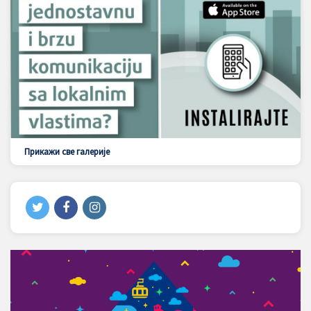
Прикажи све галерије