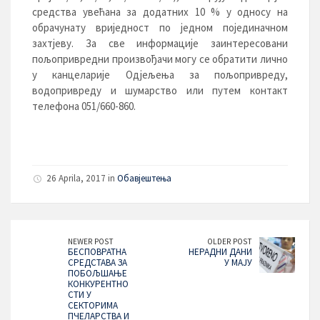
средства увећана за додатних 10 % у односу на
обрачунату вриједност по једном појединачном
захтјеву. За све информације заинтересовани
пољопривредни произвођачи могу се обратити лично
у канцеларије Одјељења за пољопривреду,
водопривреду и шумарство или путем контакт
телефона 051/660-860.
26 Aprila, 2017 in
Обавјештења
NEWER POST
OLDER POST
БЕСПОВРАТНA
НЕРАДНИ ДАНИ
СРЕДСТАВА ЗА
У МАЈУ
ПОБОЉШАЊЕ
КОНКУРЕНТНО
СТИ У
СЕКТОРИМА
ПЧЕЛАРСТВА И