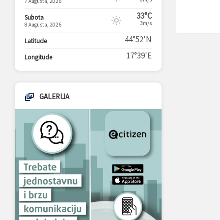
7 Augusta, 2026
33°C
Subota
3m/s
8 Augusta, 2026
44°52'N
Latitude
17°39'E
Longitude
GALERIJA