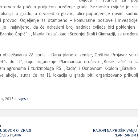
ih drvoreda počelo proljećno uređenje grada. Sezonsko cvijeće je za
 lokacija u gradu, a drvored u glavnoj ulici popunjen je novim sadni
ti provodi Odjeljenje za stambeno – komunalne poslove i investicije
ja je najavljeno, da će određeni broj sadnica cvijeća biti poklonjen
Branko Ćopić“ i „Nikola Tesla“, kao i Srednjoj školi i Gimnaziji, za uređenj
obilježavanja 22. aprila – Dana planete zemlje, Opština Prnjavor se u
Let’s do It”, koju organizuje Planinarsko društvo „Korak više“ u sa
em agronoma i turizmologa RS „Rada“ i Osnovnom školom „Branko 
ve akcije, sutra će na 11 lokacija u gradu biti organizovano prikupl
.
la, 2016 in
vijesti
T
 UGOVOR O IZRADI
RADOVI NA PROŠIRIVANjU 
IČKOG PLANA
PLANIRANOM 