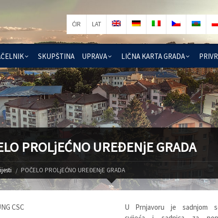
ĆIR
LAT
ČELNIK
SKUPŠTINA
UPRAVA
LIČNA KARTA GRADA
PRIV
ELO PROLjEĆNO UREĐENjE GRADA
ijesti
POČELO PROLjEĆNO UREĐENjE GRADA
U Prnjavoru je sadnjom s
cvijeća i sadnica za popu