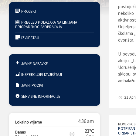
postojeć
PROJEKTI
nekoliko
aktivnos
PREGLED POLAZAKA NA LINIJAMA
Odjeljen
PRIGRADSKOG SAOBRAĆAJA
školama „
IZVJEŠTAJI
dvorišta.
U povodu 
akciju „
JAVNE NABAVKE
Udruženj
sklopu o
INSPEKCIJSKI IZVJEŠTAJI
ambalažu
JAVNI POZIVI
SERVISNE INFORMACIJE
21 Apri
4:36 am
Lokalno vrijeme
NEWER POS
POTPISAN
21°C
Danas
URBANIST
0m/s