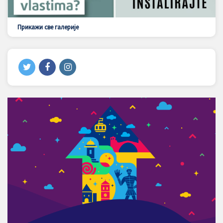
Прикажи све галерије