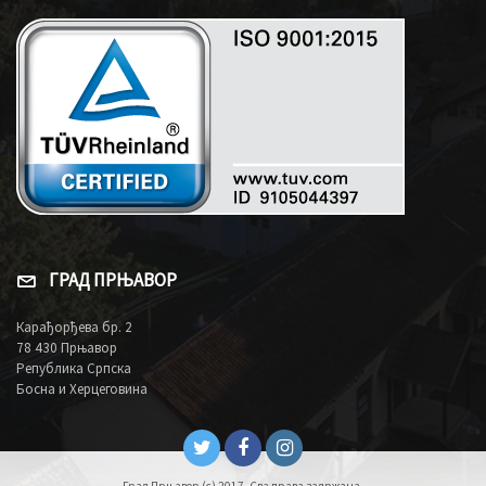
ГРАД ПРЊАВОР
Карађорђева бр. 2
78 430 Прњавор
Република Српска
Босна и Херцеговина