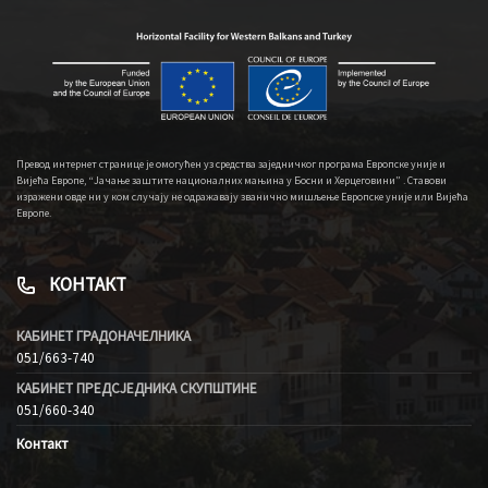
Превод интернет странице је омогућен уз средства заједничког програма Европске уније и
Вијећа Европе, “Јачање заштите националних мањина у Босни и Херцеговини” . Ставови
изражени овде ни у ком случају не одражавају званично мишљење Европске уније или Вијећа
Европе.
КОНТАКТ
КАБИНЕТ ГРАДОНАЧЕЛНИКА
051/663-740
КАБИНЕТ ПРЕДСЈЕДНИКА СКУПШТИНЕ
051/660-340
Контакт