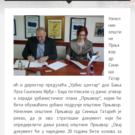
Начел
ник
општи
не
Прња
вор
др
Сини
ша
Гатар
ић и директор предузећа „Урбис центар“ доо Бања
Лука Сњежана Мрђа – Баџа потписали су данас уговор
о изради урбанистичког плана „Прњавор“, којим ће
бити обухваћено урбано подручје општине Прњавор.
Начелник општине Прњавор др Синиша Гатарић је
рекао, да је ово стратешки документ који ће
опредијелити даљи развој општине Прњавор. „Овај
документ ће у наредних 20 година бити основа за