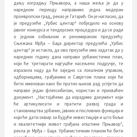
даљу изградњу Прњавора, а наша жеља је да у
наредном периоду направимо једна модеран
проевропски град„ рекао је Гатарић.
Он је нагласио, да
је предузеће „Урбис центар“ побједило на основу
јавног конкурса и тендерских процедура и да се ради
о једном озбиљном и реномираном предузећу.
Сњежана Мрђа – Баџа директор предузећа „Урбис
центар“ је истакла, да ово преузеће има задатак да у
наредних годину дана направи урбанистички план,
који ће третирати најгушће насељено подручје, те
изразила наду да ће заједно са локалном управом,
одборницима, грађанима и Савјетом плана који ће
бити именован како би пратио њихов рад успјети да
направе један флексибилан, користан и прихваћен
документ. „Настојаћемо да израдимо документ који
ће артикулисати и пратити развој града и
становништва урбаних, јавних и пословних функција и
који ће дати оквир за будуће инвестиције и што бољи
и квалитетнији живот грађана општине Прњавор“,
рекла је Мрђа – Баџа. Урбанистичким планом ће бити