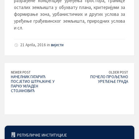
разрађене концепције уређења простора, границе
осталих земљишта у обухвату плана, критеријуми за
формирање зона, урбанистичких и других услова за
уређење грађевинског земљишта, природних услова
и сл.
21 Aprila, 2016 in
вијести
NEWER POST
OLDER POST
НАЧЕЛНИК ГАТАРИЋ
ПОЧЕЛО ПРОЉЕЋНО
ПОСЈЕТИО ШТРАЈКАЧЕ У
УРЕЂЕЊЕ ГРАДА
ПАРКУ МЛАДЕН
СТОЈАНОВИЋ
РЕПУБЛИЧКЕ ИНСТИТУЦИЈЕ