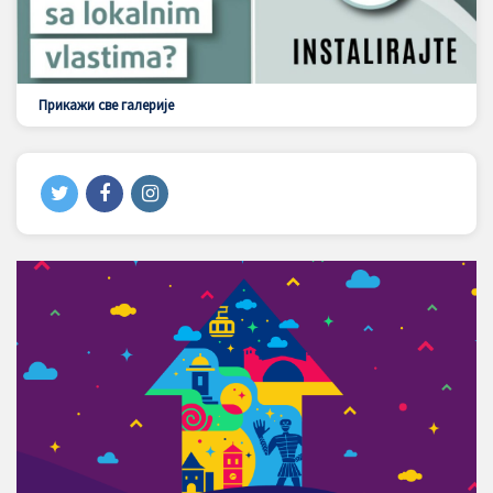
Прикажи све галерије