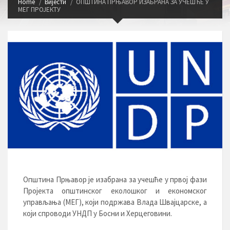
Home
Вијести
ОПШТИНА ПРЊАВОР ИЗАБРАНА ЗА УЧЕШЋЕ У
МЕГ ПРОЈЕКТУ
Општина Прњавор је изабрана за учешће у првој фази
Пројекта општинског еколошког и економског
управљања (МЕГ), који подржава Влада Швајцарске, а
који спроводи УНДП у Босни и Херцеговини.