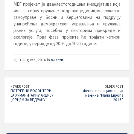
МЕГ пројекат је дванаестогодишња иницијатива која
има за сврху пружање подршке јединицама локалне
самоуправе у Босни и Херцеговини на подручју
унапређења демократског управљања и пружања
јавних услуга, посебно у секторима привреде и
екологије. Прва фаза пројекта ће трајати четири
године, у периоду од 2016. до 2020. године.
1 Augusta, 2016 in
вијести
NEWER POST
OLDER POST
ПОТРЕБНИ ВОЛОНТЕРИ
Фестивал националних
ЗА ХУМАНИТАРНУ АКЦИЈУ
мањина "Мала Европа
„СРЦЕМ ЗА ВЕДРАНУ“
2016."