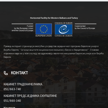
Превод интернет странице је омогућен уз средства заједничког програма Европске уније и
Вијећа Европе, “Јачање заштите националних мањина у Босни и Херцеговини” . Ставови
изражени овде ни у ком случају не одражавају званично мишљење Европске уније или Вијећа
Европе.
КОНТАКТ
КАБИНЕТ ГРАДОНАЧЕЛНИКА
051/663-740
КАБИНЕТ ПРЕДСЈЕДНИКА СКУПШТИНЕ
051/660-340