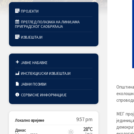
ПРОЈЕКТИ
ПРЕГЛЕД ПОЛАЗАКА НА ЛИНИЈАМА
ПРИГРАДСКОГ САОБРАЋАЈА
ИЗВЈЕШТАЈИ
ЈАВНЕ НАБАВКЕ
ИНСПЕКЦИЈСКИ ИЗВЈЕШТАЈИ
ЈАВНИ ПОЗИВИ
Општина
еколошко
СЕРВИСНЕ ИНФОРМАЦИЈЕ
спроводи
МЕГ прој
9:57 pm
јединиц
Локално вријеме
демократ
28°C
Данас
екологиј
1m/s