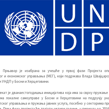
 Прњавор је изабрана за учешће у првој фази Пројекта оп
г и економског управљања (МЕГ), који подржава Влада Швајцарск
 УНДП у Босни и Херцеговини.
екат је дванаестогодишња иницијатива која има за сврху пружањ
ама локалне самоуправе у Босни и Херцеговини на подручју ун
ског управљања и пружања јавних услуга, посебно у секторима п
е. Прва фаза пројекта ће трајати четири године, у периоду од 2016.