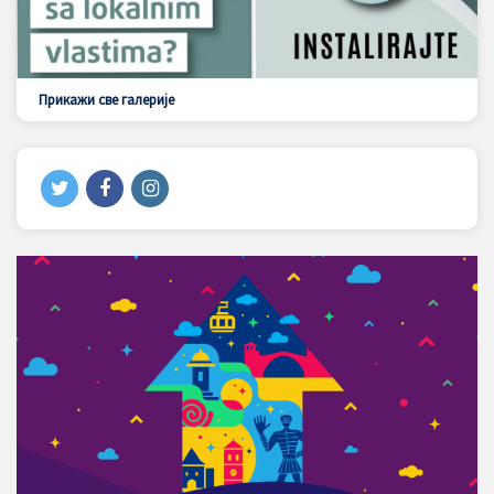
Прикажи све галерије