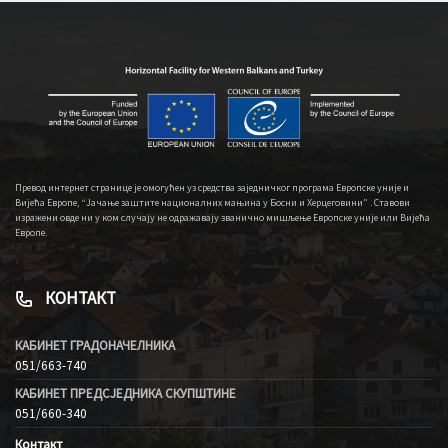
Превод интернет странице је омогућен уз средства заједничког програма Европске уније и
Вијећа Европе, “Јачање заштите националних мањина у Босни и Херцеговини” . Ставови
изражени овде ни у ком случају не одражавају званично мишљење Европске уније или Вијећа
Европе.
КОНТАКТ
КАБИНЕТ ГРАДОНАЧЕЛНИКА
051/663-740
КАБИНЕТ ПРЕДСЈЕДНИКА СКУПШТИНЕ
051/660-340
Контакт