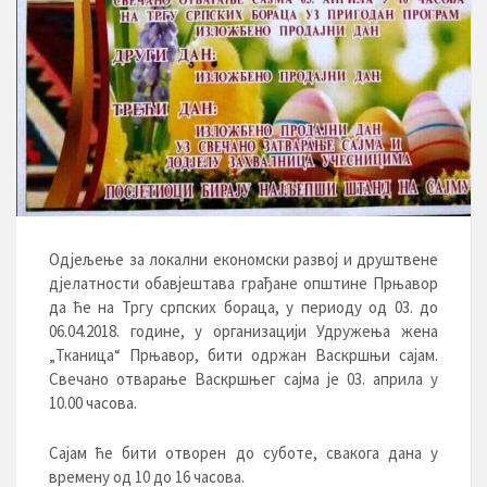
Одјељење за локални економски развој и друштвене
дјелатности обавјештава грађане општине Прњавор
да ће на Тргу српских бораца, у периоду од 03. до
06.04.2018. године, у организацији Удружења жена
„Тканица“ Прњавор, бити одржан Васкршњи сајам.
Свечано отварање Васкршњег сајма је 03. априла у
10.00 часова.
Сајам ће бити отворен до суботе, свакога дана у
времену од 10 до 16 часова.