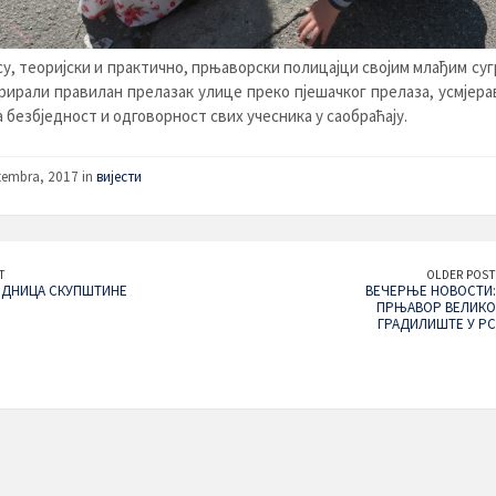
 су, теоријски и практично, прњаворски полицајци својим млађим су
ирали правилан прелазак улице преко пјешачког прелаза, усмјера
 безбједност и одговорност свих учесника у саобраћају.
tembra, 2017 in
вијести
T
OLDER POST
ЕДНИЦА СКУПШТИНЕ
ВЕЧЕРЊЕ НОВОСТИ:
ПРЊАВОР ВЕЛИКО
ГРАДИЛИШТЕ У РС