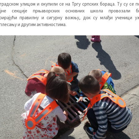
градском улицом и окупили се на Тргу српских бораца. Ту су се 
ћајне секције прњаворских основних школа провозали би
рирајући правилну и сигурну вожњу, док су млађи ученици у
плесању и другим активностима.