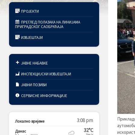
ПРОЈЕКТИ
ПРЕГЛЕД ПОЛАЗАКА НА ЛИНИЈАМА
ПРИГРАДСКОГ САОБРАЋАЈА
ИЗВЈЕШТАЈИ
ЈАВНЕ НАБАВКЕ
ИНСПЕКЦИЈСКИ ИЗВЈЕШТАЈИ
ЈАВНИ ПОЗИВИ
СЕРВИСНЕ ИНФОРМАЦИЈЕ
Приклад
3:08 pm
Локално вријеме
аутомоб
32°C
Данас
искорис
3m/s