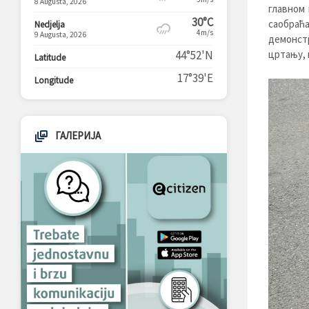
8 Augusta, 2026
главном 
30°C
саобра
Nedjelja
4m/s
9 Augusta, 2026
демонст
цртању, 
44°52'N
Latitude
17°39'E
Longitude
ГАЛЕРИЈА