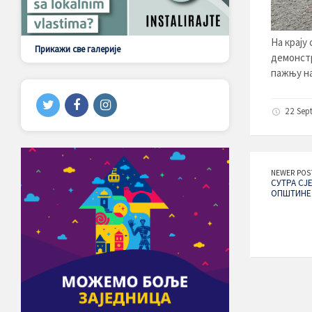
На крају
Прикажи све галерије
демонстр
пажњу на
22 Sep
NEWER POS
СУТРА СЈ
ОПШТИНЕ