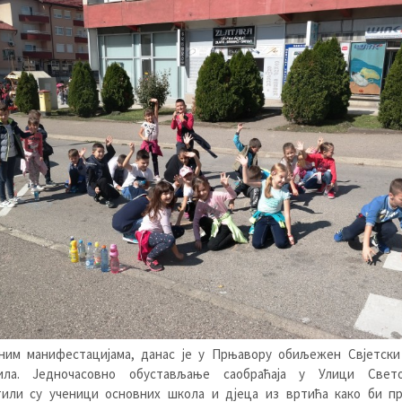
ним манифестацијама, данас је у Прњавору обиљежен Свјетски
ила. Једночасовно обустављање саобраћаја у Улици Свет
тили су ученици основних школа и дјеца из вртића како би п