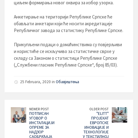
циљем формирања новог оквира за избор узорка.
Анкетирање на територији Републике Српске ће
обављати анкетари који ће носити акредитације
Републичког завода за статистику Републике Српске.
Прикупљени подаци о домаћинствима су повјерљиви
и користиће се искључиво за статистичке сврхе у
складу са Законом о статистици Републике Српске
(„Службени гласник Републике Српске“, број 85/03).
25 Februara, 2020 in
Обавјештења
NEWER POST
OLDER POST
ПОТПИСАН
"ELITT"
УГОВОР О
ПРОЈЕКАТ
ИНСТАЛАЦИЈИ
ЕВРОПСКЕ
ОПРЕМЕ ЗА
ИНОВАЦИЈЕ И
НАДЗОР
ТЕХНОЛОГИЈЕ
САОБРАЋАЈА
У ТЕКСТИЛНОЈ