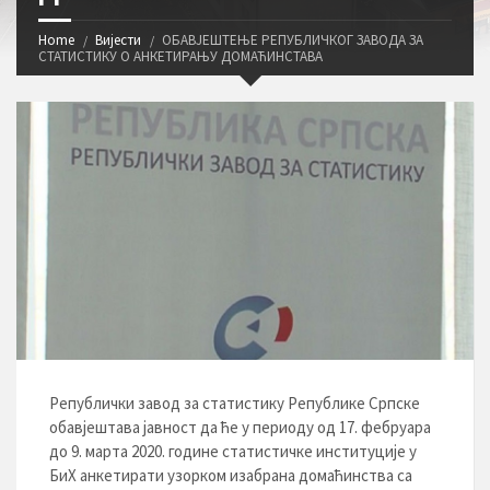
Home
Вијести
ОБАВЈЕШТЕЊЕ РЕПУБЛИЧКОГ ЗАВОДА ЗА
СТАТИСТИКУ О АНКЕТИРАЊУ ДОМАЋИНСТАВА
Републички завод за статистику Републике Српске
обавјештава јавност да ће у периоду од 17. фебруара
до 9. марта 2020. године статистичке институције у
БиХ анкетирати узорком изабрана домаћинства са