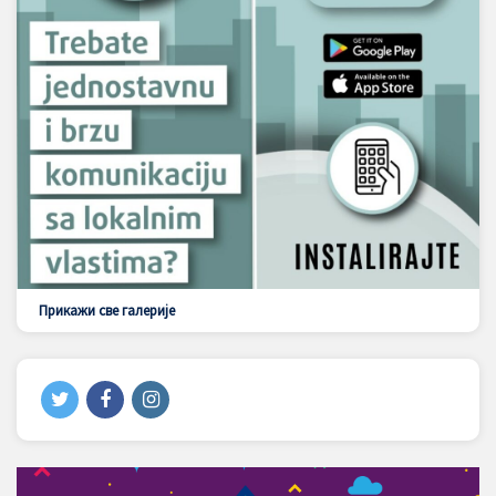
Прикажи све галерије