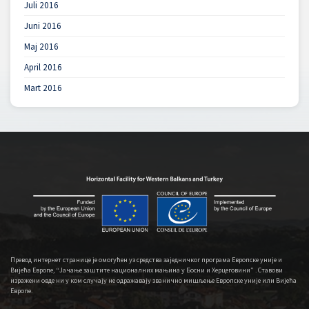
Juli 2016
Juni 2016
Maj 2016
April 2016
Mart 2016
Превод интернет странице је омогућен уз средства заједничког програма Европске уније и
Вијећа Европе, “Јачање заштите националних мањина у Босни и Херцеговини” . Ставови
изражени овде ни у ком случају не одражавају званично мишљење Европске уније или Вијећа
Европе.