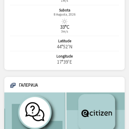
1m/s
Subota
8 Augusta, 2026
33°C
3m/s
Latitude
44°52'N
Longitude
17°39'E
ГАЛЕРИЈА