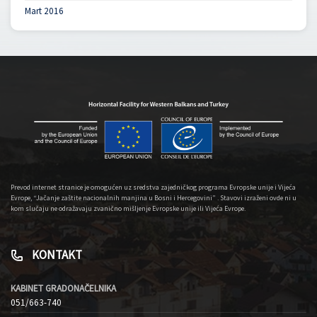
Mart 2016
Prevod internet stranice je omogućen uz sredstva zajedničkog programa Evropske unije i Vijeća
Evrope, “Jačanje zaštite nacionalnih manjina u Bosni i Hercegovini” . Stavovi izraženi ovde ni u
kom slučaju ne odražavaju zvanično mišljenje Evropske unije ili Vijeća Evrope.
KONTAKT
KABINET GRADONAČELNIKA
051/663-740