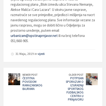
regulacionog plana „Blok između ulica Stevana Nemanje,
Alekse Malića i Cara Lazara“. U okviru javne rasprave,
razmatraće se sve primjedbe, prijedlozi i mišljenja na nacrt
navedenog regulacionog plana. Sve informacije vezane za
javnu raspravu, mogu se dobiti lično u Odjeljenju za
prostorno uređenje, putem email
urbanizam@opstinaprnjavor.net
ili na broj telefona
051/660-905.
31 Maja, 2019 in
vijesti
NEWER POST
OLDER POST
ČESTITKA
POTPISAN
POVODOM
SPORAZUM O
RAMAZANSKOG
IZGRADNjI
BAJRAMA
SPORTSKOG
FUDBALSKOG
CENTRA U
PRNjAVORU