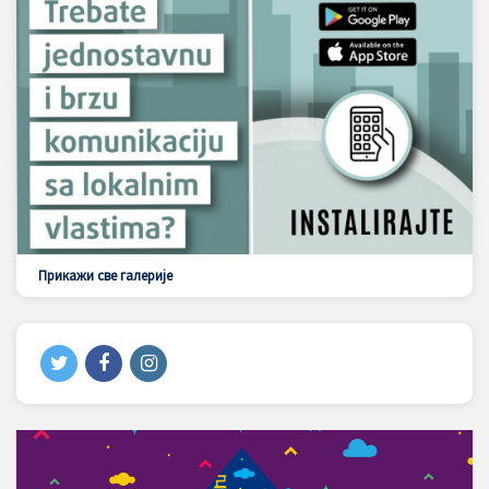
Прикажи све галерије