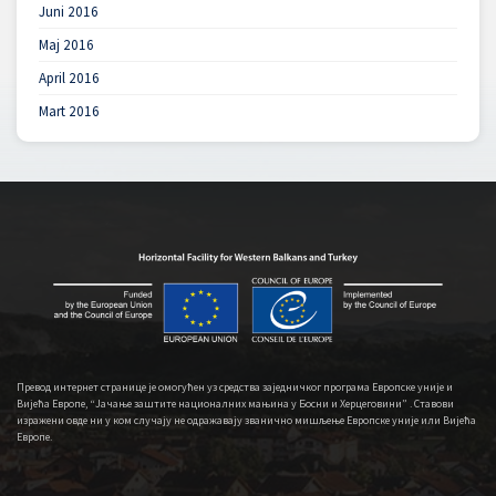
Juni 2016
Maj 2016
April 2016
Mart 2016
Превод интернет странице је омогућен уз средства заједничког програма Европске уније и
Вијећа Европе, “Јачање заштите националних мањина у Босни и Херцеговини” . Ставови
изражени овде ни у ком случају не одражавају званично мишљење Европске уније или Вијећа
Европе.