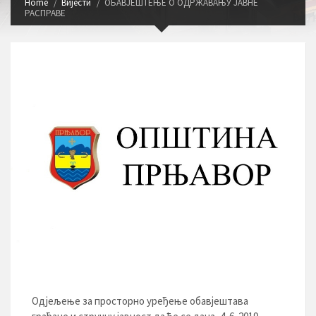
Home
Вијести
ОБАВЈЕШТЕЊЕ О ОДРЖАВАЊУ ЈАВНЕ
РАСПРАВЕ
Одјељење за просторно уређење обавјештава