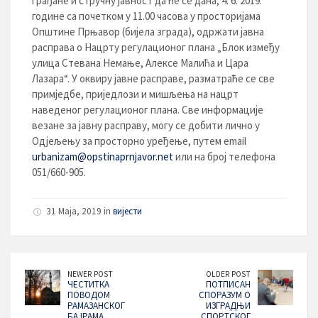
грађане и стручну јавност да ће се дана, 4. 6. 2019.
године са почетком у 11.00 часова у просторијама
Општине Прњавор (бијела зграда), одржати јавна
расправа о Нацрту регулационог плана „Блок између
улица Стевана Немање, Алексе Малића и Цара
Лазара“. У оквиру јавне расправе, разматраће се све
примједбе, приједлози и мишљења на нацрт
наведеног регулационог плана. Све информације
везане за јавну расправу, могу се добити лично у
Одјељењу за просторно уређење, путем email
urbanizam@opstinaprnjavor.net
или на број телефона
051/660-905.
31 Maja, 2019 in
вијести
NEWER POST
OLDER POST
ЧЕСТИТКА
ПОТПИСАН
ПОВОДОМ
СПОРАЗУМ О
РАМАЗАНСКОГ
ИЗГРАДЊИ
БАЈРАМА
СПОРТСКОГ