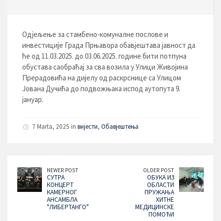
Одјељење за стамбено-комуналне послове и
инвестиције Града Прњавора обавјештава јавност да
ће од 11.03.2025. до 03.06.2025. године бити потпуна
обустава саобраћај за сва возила у Улици Живојина
Прерадовића на дијелу од раскрснице са Улицом
Јована Дучића до подвожњака испод аутопута 9.
јануар.
7 Marta, 2025 in
вијести
,
Обавјештења
NEWER POST
OLDER POST
СУТРА
ОБУКА ИЗ
КОНЦЕРТ
ОБЛАСТИ
КАМЕРНОГ
ПРУЖАЊА
АНСАМБЛА
ХИТНЕ
"ЛИБЕРТАНГО"
МЕДИЦИНСКЕ
ПОМОЋИ