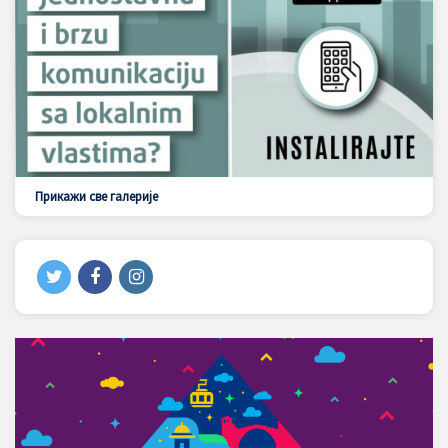
Прикажи све галерије