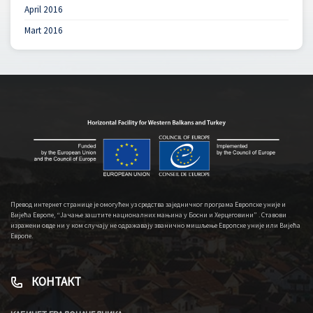
April 2016
Mart 2016
Превод интернет странице је омогућен уз средства заједничког програма Европске уније и
Вијећа Европе, “Јачање заштите националних мањина у Босни и Херцеговини” . Ставови
изражени овде ни у ком случају не одражавају званично мишљење Европске уније или Вијећа
Европе.
КОНТАКТ