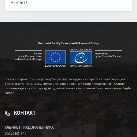
Mart 2016
Превод интернет странице је омогућен уз средства заједничког програма Европске уније и
Вијећа Европе, “Јачање заштите националних мањина у Босни и Херцеговини” . Ставови
изражени овде ни у ком случају не одражавају званично мишљење Европске уније или Вијећа
Европе.
КОНТАКТ
КАБИНЕТ ГРАДОНАЧЕЛНИКА
051/663-740