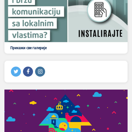
Прикажи све галерије