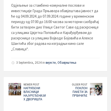
Одјељење за стамбено-комуналне послове и
инвестиције Града Прњавора обавјештава јавност да
ће од 04.09.2024. до 07.09.2024. године у временском
периоду од 07:00 до 16:00 часова за моторни саобраћај
бити затворен дио Улице Светог Саве од раскрснице
са улицама Цвјетка Поповића и Карађорђевом до
раскрснице са улицама Војводе Бојовића и Алексе
Шантића због радова на изградњи кино сале
„Славица“.
3 Septembra, 2024 in
вијести
,
Обавјештења
NEWER POST
OLDER POST
НАГРАЂЕНИ
ПОКЛОН
ВЛАСНИЦИ
ПАКЕТИ ЗА
НАЈУРЕЂЕНИЈИ
ПРВАЧИЋЕ
Х ДВОРИШТА