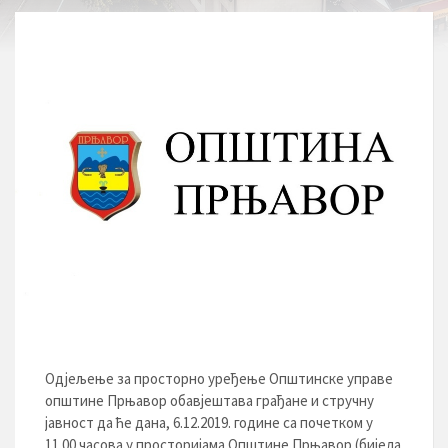
Одјељење за просторно уређење Општинске управе
општине Прњавор обавјештава грађане и стручну
јавност да ће дана, 6.12.2019. године са почетком у
11.00 часова у просторијама Општине Прњавор (бијела