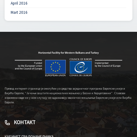
April 2016
Mart 2016
Превод интернет странице је омогућен уз средства заједничког програма Европске уније и
Вијећа Европе, “Јачање заштите националних мањина у Босни и Херцеговини” . Ставови
изражени овде ни у ком случају не одражавају званично мишљење Европске уније или Вијећа
Европе.
КОНТАКТ
КАБИНЕТ ГРАДОНАЧЕЛНИКА