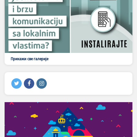
Прикажи све галерије