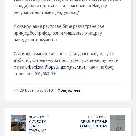
зграда) бити одржана јавна расправа o Нацрту
регулационог плана „Радуловац“.
У оквиру јавне расправе биће разматране све
примједбе, приједлози и мишљења о нацрту
наведеног документа.
Све информације везане за јавну расправу могу се
добити у Одјељењу за просторно уређење, путем и-
мејла
urbanizam@opstinaprnjavor.net
, као и на број
телефона 051/660-905.
29 Novembra, 2019 in
Обавјештења
NEWER POST
OLDER POST
У СУБОТУ
ОБАВЈЕШТЕЊЕ
"САТИ
О АНКЕТИРАЊУ
ГРАЂАНА"