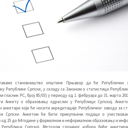
тавамо становништво општине Прњавор да ће Републички 
ку Републике Српске, у складу са Законом о статистици Републи
и гласник РС, број 85/03) у периоду од 1. фебруара до 31. марта 201
ти Анкету о образовању одраслих у Републици Српској. Анкет
 анкетари који ће носити акредитације Републичког завода за с
ке Српске. Анкетом ће бити прикупљени подаци о учествова
 од 25 до 64 године у формалном и неформалном образовању и ин
 Републици Српској. Методом случајног избора биће анкетира