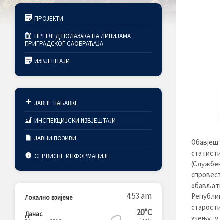
ПРОЈЕКТИ
ПРЕГЛЕД ПОЛАЗАКА НА ЛИНИЈАМА
ПРИГРАДСКОГ САОБРАЋАЈА
ИЗВЈЕШТАЈИ
ЈАВНЕ НАБАВКЕ
ИНСПЕКЦИЈСКИ ИЗВЈЕШТАЈИ
ЈАВНИ ПОЗИВИ
Обавјеш
статисти
СЕРВИСНЕ ИНФОРМАЦИЈЕ
(Службен
спровес
обављати
4:53 am
Републи
Локално вријеме
старости
20°C
Данас
учењу у
1m/s