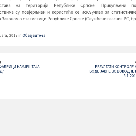
нстава на територији Републике Српске. Прикупљени п
ствима су повјерљиви и користиће се искључиво за статистичке
а Законом о статистици Републике Српске (Службени гласник РС, број
uara, 2017 in
Обавјештења
T
ФАБРИЦИ НАМЈЕШТАЈА
РЕЗУЛТАТИ КОНТРОЛЕ 
Д“
ВОДЕ ЈАВНЕ ВОДОВОДНЕ
3.1.20