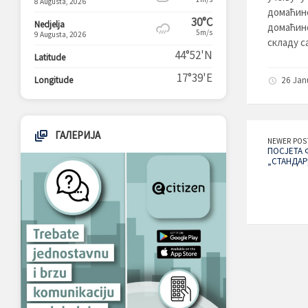
8 Augusta, 2026
домаћи
30°C
Nedjelja
домаћин
5m/s
9 Augusta, 2026
складу с
44°52'N
Latitude
17°39'E
Longitude
26 Jan
ГАЛЕРИЈА
NEWER POS
ПОСЈЕТА 
„СТАНДАР