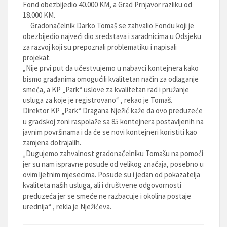
Fond obezbijedio 40.000 KM, a Grad Prnjavor razliku od
18.000 KM.
G
radonačelnik Darko Tomaš se zahvalio Fondu koji je
obezbijedio najveći dio sredstava i saradnicima u Odsjeku
za razvoj koji su prepoznali problematiku i napisali
projekat.
„Nije prvi put da učestvujemo u nabavci kontejnera kako
bismo građanima omogućili kvalitetan način za odlaganje
smeća, a KP „Park“ uslove za kvalitetan rad i pružanje
usluga za koje je registrovano“ , rekao je Tomaš.
Direktor KP „Park“ Dragana Nježić kaže da ovo preduzeće
u gradskoj zoni raspolaže sa 85 kontejnera postavljenih na
javnim površinama i da će se novi kontejneri koristiti kao
zamjena dotrajalih.
„Dugujemo zahvalnost gradonačelniku Tomašu na pomoći
jer su nam ispravne posude od velikog značaja, posebno u
ovim ljetnim mjesecima. Posude su i jedan od pokazatelja
kvaliteta naših usluga, ali i društvene odgovornosti
preduzeća jer se smeće ne razbacuje i okolina postaje
urednija“ , rekla je Nježićeva.