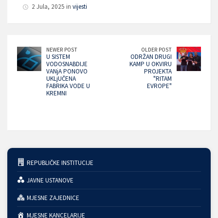
2 Jula, 2025 in
vijesti
NEWER POST
OLDER POST
U SISTEM
ODRŽAN DRUGI
VODOSNABDIJE
KAMP U OKVIRU
VANjA PONOVO
PROJEKTA
UKLjUČENA
"RITAM
FABRIKA VODE U
EVROPE"
KREMNI
REPUBLIČKE INSTITUCIJE
JAVNE USTANOVE
MJESNE ZAJEDNICE
MJESNE KANCELARIJE