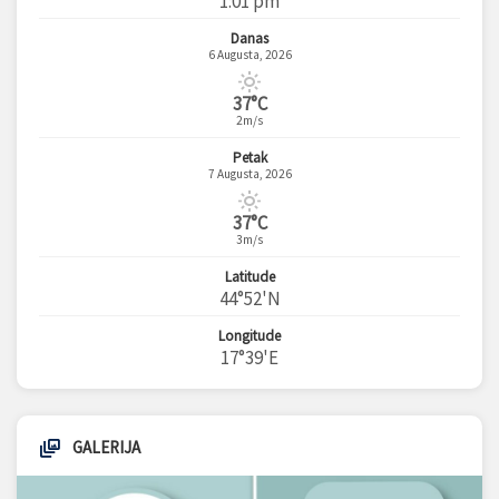
1:01 pm
Danas
6 Augusta, 2026
37°C
2m/s
Petak
7 Augusta, 2026
37°C
3m/s
Latitude
44°52'N
Longitude
17°39'E
GALERIJA