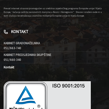
Prevod internet stranice je omogućen uz sredstva zajedničkog programa Evropske unije i Vijeća
Evrope, “Jačanje zaštite nacionalnih manjina u Bosni i Hercegovini” . Stavovi izraženi ovde ni u
kom slučaju ne odražavaju zvanično mišljenje Evropske unije ili Vijeća Evrope.
KONTAKT
KABINET GRADONAČELNIKA
051/663-740
KABINET PREDSJEDNIKA SKUPŠTINE
051/660-340
Kontakt