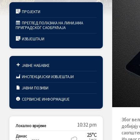
ПРОЈЕКТИ
ПРЕГЛЕД ПОЛАЗАКА НА ЛИНИЈАМА
ПРИГРАДСКОГ САОБРАЋАЈА
ИЗВЈЕШТАЈИ
ЈАВНЕ НАБАВКЕ
ИНСПЕКЦИЈСКИ ИЗВЈЕШТАЈИ
ЈАВНИ ПОЗИВИ
СЕРВИСНЕ ИНФОРМАЦИЈЕ
Због вел
10:32 pm
Локално вријеме
добијају
саопштен
25°C
Данас
Из овог 
1m/s