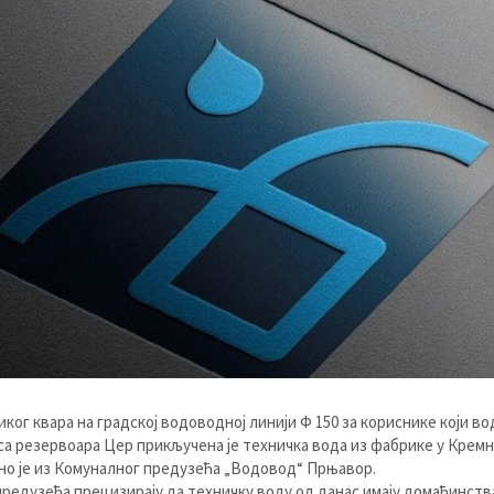
иког квара на градској водоводној линији Ф 150 за кориснике који во
 са резервоара Цер прикључена је техничка вода из фабрике у Кремн
о је из Комуналног предузећа „Водовод“ Прњавор.
предузећа прецизирају да техничку воду од данас имају домаћинства