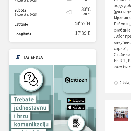
7 Augusta, 2026
воду доб
33°C
Subota
(јужни д
3m/s
8 Augusta, 2026
Мравица,
44°52'N
Бабовац,
Latitude
снабдије
17°39'E
Longitude
„Због пр
замућено
сврхе“ ,
Стабилиз
ГАЛЕРИЈА
Из КП „В
како би 
2 Jula,