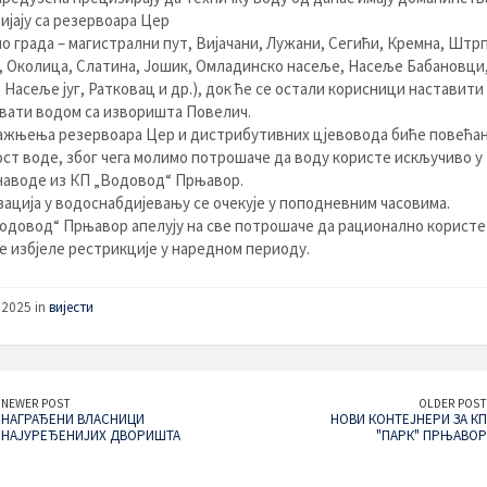
ијају са резервоара Цер
ио града – магистрални пут, Вијачани, Лужани, Сегићи, Кремна, Штр
 Околица, Слатина, Јошик, Омладинско насеље, Насеље Бабановци
 Насеље југ, Ратковац и др.), док ће се остали корисници наставити
вати водом са изворишта Повелич.
ажњења резервоара Цер и дистрибутивних цјевовода биће повећа
ст воде, због чега молимо потрошаче да воду користе искључиво у
 наводе из КП „Водовод“ Прњавор.
ација у водоснабдијевању се очекује у поподневним часовима.
одовод“ Прњавор апелују на све потрошаче да рационално користе
се избјеле рестрикције у наредном периоду.
 2025 in
вијести
NEWER POST
OLDER POST
НАГРАЂЕНИ ВЛАСНИЦИ
НОВИ КОНТЕЈНЕРИ ЗА КП
НАЈУРЕЂЕНИЈИХ ДВОРИШТА
"ПАРК" ПРЊАВОР