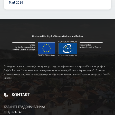
Mart 2016
Превод интернет странице је омогућен уз средства заједничког програма Европске уније и
Вијећа Европе, “Јачање заштите националних мањина у Босни и Херцеговини” . Ставови
изражени овде ни у ком случају не одражавају званично мишљење Европске уније или Вијећа
Европе.
КОНТАКТ
КАБИНЕТ ГРАДОНАЧЕЛНИКА
051/663-740