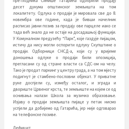
претходника Синише Гатарића одобрили продају
десет дунума општинског земљишта на том
локалитету. Одлука о продаји је мировала све до 8.
новембра ове године, када је бивши начелник
расписао јавни позив за продају ове парцеле иако се
тада већ знало да не остаје на досадашњој функцији.
У Комуналном предузећу “Парк”, које газдује пијацом,
истичу да нису могли оспорити одлуку Скупштине о
продаји. Одборници СНСД-а, који су у вријеме
доношења одлуке о продаји били опозиција,
прегласани су од стране власти са СДС-ом на челу.
Тако је продат паркинг у центру града, а на том мјесту
подигнут је стамбено-пословни објекат. У приватне
руке доспјели су, између осталог, и зграда и
двориште Црвеног крста, те земљиште на којем се од
оснивања налази Школа за музичко образовање.
Изјаву о продаји земљишта пијаце у петак нисмо
успјели да добијемо од Гатарића, јер није одговарао
на телефонске позиве.
Дефицит