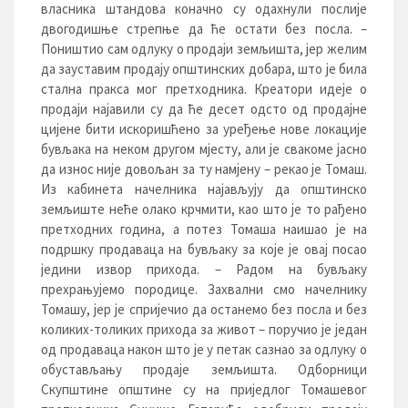
власника штандова коначно су одахнули послије
двогодишње стрепње да ће остати без посла. –
Поништио сам одлуку о продаји земљишта, јер желим
да зауставим продају општинских добара, што је била
стална пракса мог претходника. Креатори идеје о
продаји најавили су да ће десет одсто од продајне
цијене бити искоришћено за уређење нове локације
бувљака на неком другом мјесту, али је свакоме јасно
да износ није довољан за ту намјену – рекао је Томаш.
Из кабинета начелника најављују да општинско
земљиште неће олако крчмити, као што је то рађено
претходних година, а потез Томаша наишао је на
подршку продаваца на бувљаку за које је овај посао
једини извор прихода. – Радом на бувљаку
прехрањујемо породице. Захвални смо начелнику
Томашу, јер је спријечио да останемо без посла и без
коликих-толиких прихода за живот – поручио је један
од продаваца након што је у петак сазнао за одлуку о
обустављању продаје земљишта. Одборници
Скупштине општине су на приједлог Томашевог