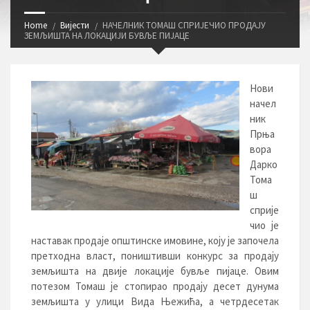
Home
Вијести
НАЧЕЛНИК ТОМАШ СПРИЈЕЧИО ПРОДАЈУ
ЗЕМЉИШТА НА ЛОКАЦИЈИ БУВЉЕ ПИЈАЦЕ
Нови
начел
ник
Прња
вора
Дарко
Тома
ш
сприје
чио је
наставак продаје општинске имовине, коју је започела
претходна власт, поништивши конкурс за продају
земљишта на двије локације бувље пијаце. Овим
потезом Томаш је стопирао продају десет дунума
земљишта у улици Вида Њежића, а четрдесетак