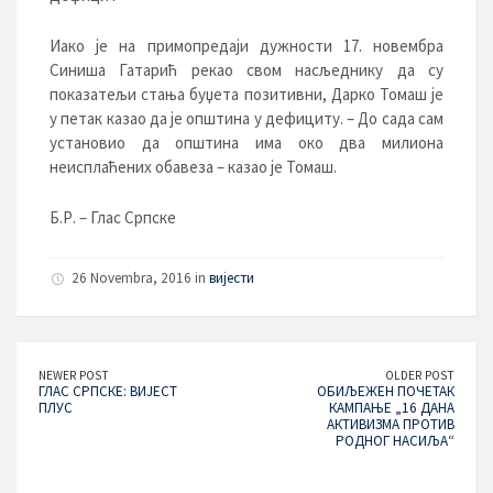
Иако је на примопредаји дужности 17. новембра
Синиша Гатарић рекао свом насљеднику да су
показатељи стања буџета позитивни, Дарко Томаш је
у петак казао да је општина у дефициту. – До сада сам
установио да општина има око два милиона
неисплаћених обавеза – казао је Томаш.
Б.Р. – Глас Српске
26 Novembra, 2016 in
вијести
NEWER POST
OLDER POST
ГЛАС СРПСКЕ: ВИЈЕСТ
ОБИЉЕЖЕН ПОЧЕТАК
ПЛУС
КАМПАЊЕ „16 ДАНА
АКТИВИЗМА ПРОТИВ
РОДНОГ НАСИЉА“