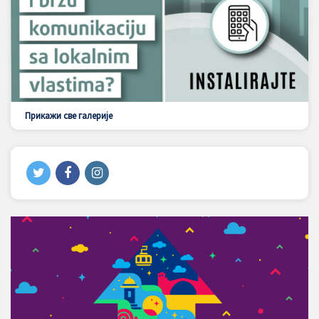
Прикажи све галерије