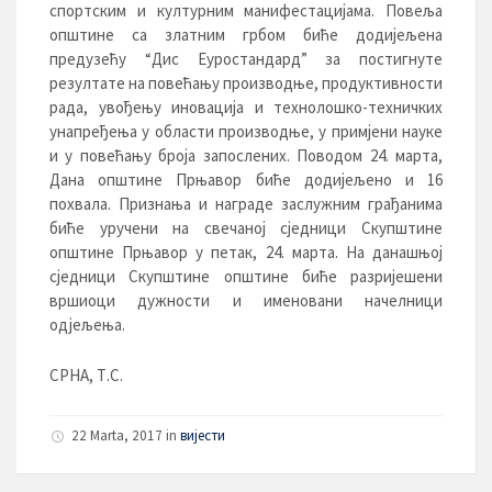
спортским и културним манифестацијама. Повеља
општине са златним грбом биће додијељена
предузећу “Дис Еуростандард” за постигнуте
резултате на повећању производње, продуктивности
рада, увођењу иновација и технолошко-техничких
унапређења у области производње, у примјени науке
и у повећању броја запослених. Поводом 24. марта,
Дана општине Прњавор биће додијељено и 16
похвала. Признања и награде заслужним грађанима
биће уручени на свечаној сједници Скупштине
општине Прњавор у петак, 24. марта. На данашњој
сједници Скупштине општине биће разријешени
вршиоци дужности и именовани начелници
одјељења.
СРНА, Т.С.
22 Marta, 2017 in
вијести