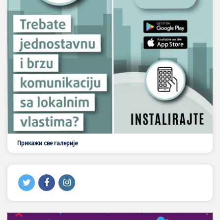
Прикажи све галерије