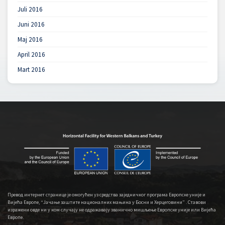
Juli 2016
Juni 2016
Maj 2016
April 2016
Mart 2016
Превод интернет странице је омогућен уз средства заједничког програма Европске уније и
Вијећа Европе, “Јачање заштите националних мањина у Босни и Херцеговини” . Ставови
изражени овде ни у ком случају не одражавају званично мишљење Европске уније или Вијећа
Европе.