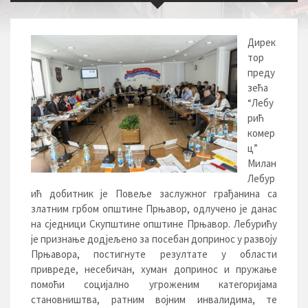
Дирек
тор
преду
зећа
“Лебу
рић
комер
ц”
Милан
Лебур
ић добитник је Повеље заслужног грађанина са
златним грбом општине Прњавор, одлучено је данас
на сједници Скупштине општине Прњавор. Лебурићу
је признање додјељено за посебан допринос у развоју
Прњавора, постигнуте резултате у области
привреде, несебичан, хуман допринос и пружање
помоћи социјално угроженим категоријама
становништва, ратним војним инвалидима, те