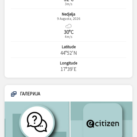
3m/s
Nedjelja
9 Augusta, 2026
30°C
4m/s
Latitude
44°52'N
Longitude
17°39'E
ГАЛЕРИЈА