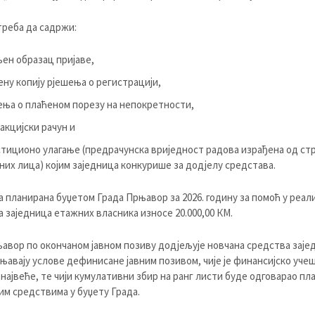
треба да садржи:
ен образац пријаве,
ену копију рјешења о регистрацији,
ења о плаћеном порезу на непокретности,
акцијски рачун и
тиционо улагање (предрачунска вриједност радова израђена од ст
их лица) којим заједница конкурише за додјелу средстава.
 планирана буџетом Града Прњавор за 2026. годину за помоћ у реал
а заједница етажних власника износе 20.000,00 КМ.
авор по окончаном јавном позиву додјељује новчана средства заје
уњавају услове дефинисане јавним позивом, чије је финансијско уче
 највеће, те чији кумулативни збир на ранг листи буде одговарао п
им средствима у буџету Града.