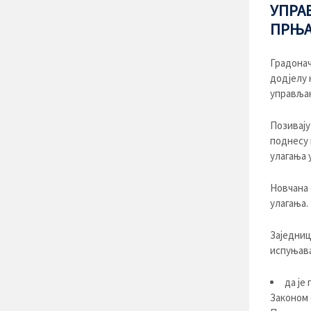
УПРА
ПРЊА
Градонач
додјелу 
управљањ
Позивају
поднесу 
улагања у
Новчана 
улагања.
Заједниц
испуњава
да је
Законом 