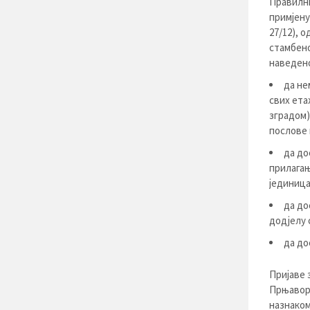
Правилни
примјену
27/12), 
стамбено
наведен
да не
свих ета
зградом)
послове 
да до
прилагањ
јединиц
да до
додјелу 
да до
Пријаве 
Прњавор 
назнаком