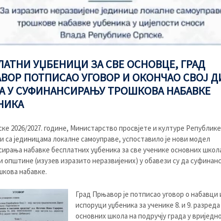
ЛАТНИ УЏБЕНИЦИ ЗА СВЕ ОСНОВЦЕ, ГРАД
ВОР ПОТПИСАО УГОВОР И ОКОНЧАО СВОЈ Д
А У СУФИНАНСИРАЊУ ТРОШКОВА НАБАВКЕ
НИКА
ке 2026/2027. године, Министарство просвјете и културе Републике
и са јединицама локалне самоуправе, успоставило је нови модел
ирања набавке бесплатних уџбеника за све ученике основних школа
и општине (изузев изразито неразвијених) у обавези су да суфинанс
кова набавке.
Град Прњавор је потписао уговор о набавци 
испоруци уџбеника за ученике 8. и 9. разреда
основних школа на подручју града у вриједн