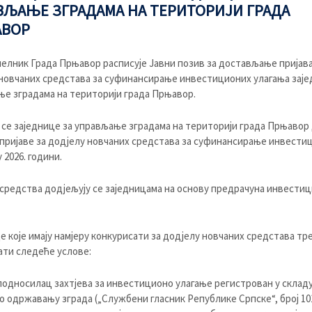
ВЉАЊЕ ЗГРАДАМА НА ТЕРИТОРИЈИ ГРАДА
ВОР
елник Града Прњавор расписује Јавни позив за достављање пријава
новчаних средстава за суфинансирање инвестиционих улагања заје
е зградама на територији града Прњавор.
 се заједнице за управљање зградама на територији града Прњавор
пријаве за додјелу новчаних средстава за суфинансирање инвести
 2026. години.
средства додјељују се заједницама на основу предрачуна инвести
е које имају намјеру конкурисати за додјелу новчаних средстава тре
ти следеће услове:
 подносилац захтјева за инвестиционо улагање регистрован у складу
о одржавању зграда („Службени гласник Републике Српске“, број 101