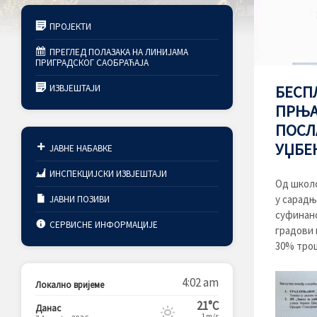
ПРОЈЕКТИ
ПРЕГЛЕД ПОЛАЗАКА НА ЛИНИЈАМА
ПРИГРАДСКОГ САОБРАЋАЈА
ИЗВЈЕШТАЈИ
БЕСП
ПРЊА
ПОСЛ
УЏБЕ
ЈАВНЕ НАБАВКЕ
ИНСПЕКЦИЈСКИ ИЗВЈЕШТАЈИ
Од школс
у сарадњ
ЈАВНИ ПОЗИВИ
суфинанс
СЕРВИСНЕ ИНФОРМАЦИЈЕ
градови 
30% трош
4:02 am
Локално вријеме
21°C
Данас
1m/s