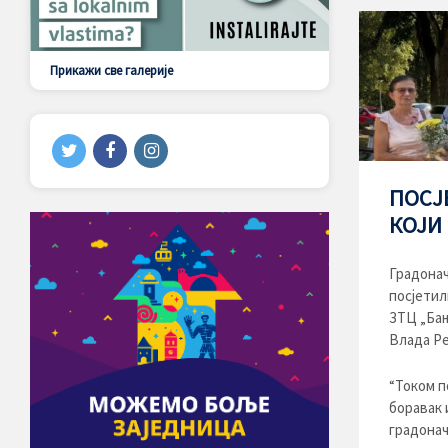
Прикажи све галерије
ПОСЈ
КОЈИ
Градонач
посјетил
ЗТЦ „Бањ
Влада Ре
“Током п
боравак 
градонач