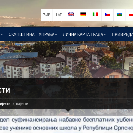
ЋИР
LAT
СКУПШТИНА
УПРАВА
ЛИЧНА КАРТА ГРАДА
ПРИВРЕД
сти
ијести
вијести