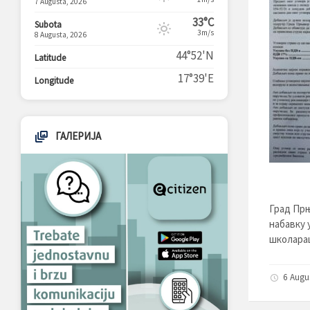
7 Augusta, 2026
33°C
Subota
3m/s
8 Augusta, 2026
44°52'N
Latitude
17°39'E
Longitude
ГАЛЕРИЈА
Град Прњ
набавку 
школара
6 Augu