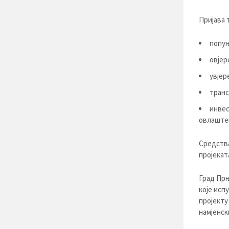
Пријава 
попуњ
овјер
увјер
транс
инвес
овлаштен
Средства
пројекат
Град Прњ
које исп
пројекту
намјенск