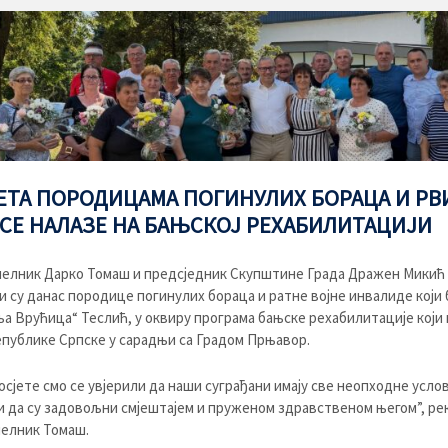
ЕТА ПОРОДИЦАМА ПОГИНУЛИХ БОРАЦА И РВ
 СЕ НАЛАЗЕ НА БАЊСКОЈ РЕХАБИЛИТАЦИЈИ
елник Дарко Томаш и предсједник Скупштине Града Дражен Микић
и су данас породице погинулих бораца и ратне војне инвалиде који 
а Врућица“ Теслић, у оквиру програма бањске рехабилитације који
публике Српске у сарадњи са Градом Прњавор.
осјете смо се увјерили да наши суграђани имају све неопходне услов
и да су задовољни смјештајем и пруженом здравственом његом”, рек
елник Томаш.