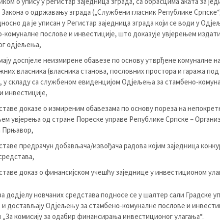
ком о упису у регистар заједница зграда, са обрасцима аката за је
 Закона о одржавању зграда („Службени гласник Републике Српске“,
односно да је уписан у Регистар заједница зграда који се води у Одје
-комуналне послове и инвестиције, што доказује увјерењем издат
ог одјељења,
мају доспјеле неизмирене обавезе по основу утврђене комуналне н
жних власника (власника станова, пословних простора и гаража под
, у складу са службеном евиденцијом Одјељења за стамбено-комун
и инвестиције,
ставе доказе о измиреним обавезама по основу пореза на непокрет
ем увјерења од стране Пореске управе Републике Српске – Органи
а Прњавор,
ставе предрачун добављача/извођача радова којим заједница конку
средстава,
ставе доказ о финансијском учешћу заједнице у инвестиционом ула
за додјелу новчаних средстава подносе се у шалтер сали Градске у
и достављају Одјељењу за стамбено-комуналне послове и инвестиц
 „За комисију за одабир финансирања инвестиционог улагања“.