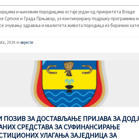
борцима и њиховим породицама остаје један од приоритета Владе
е Српске и Града Прњавор, уз континуирану подршку програмима к
е очувању здравља и квалитета живота породица из борачких катег
sta, 2026
in
вијести
И ПОЗИВ ЗА ДОСТАВЉАЊЕ ПРИЈАВА ЗА ДОД
АНИХ СРЕДСТАВА ЗА СУФИНАНСИРАЊЕ
СТИЦИОНИХ УЛАГАЊА ЗАЈЕДНИЦА ЗА