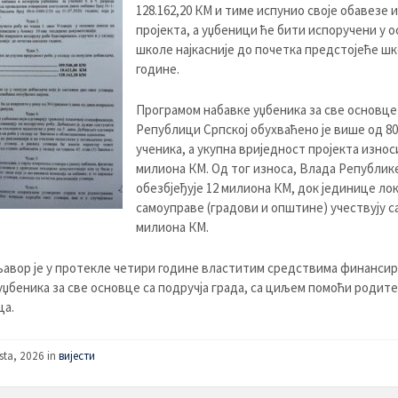
128.162,20 КМ и тиме испунио своје обавезе и
пројекта, а уџбеници ће бити испоручени у 
школе најкасније до почетка предстојеће ш
године.
Програмом набавке уџбеника за све основце
Републици Српској обухваћено је више од 80
ученика, а укупна вриједност пројекта износ
милиона КМ. Од тог износа, Влада Републик
обезбјеђује 12 милиона КМ, док јединице ло
самоуправе (градови и општине) учествују са
милиона КМ.
авор је у протекле четири године властитим средствима финансир
уџбеника за све основце са подручја града, са циљем помоћи родит
ца.
sta, 2026
in
вијести