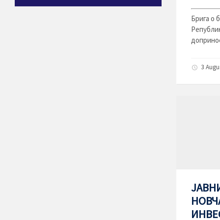
Брига о 
Републик
допринос
3 Augu
ЈАВН
НОВЧ
ИНВЕ