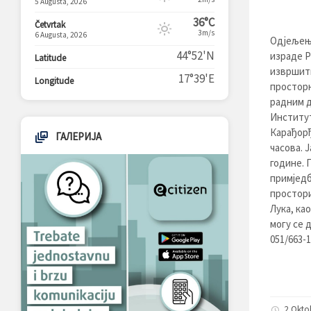
5 Augusta, 2026
36°C
Četvrtak
3m/s
6 Augusta, 2026
Одјељење
44°52'N
израде Р
Latitude
извршити
17°39'E
Longitude
просторн
радним д
Институт
Карађорђ
ГАЛЕРИЈА
часова. Ј
године. 
примједб
простори
Лука, ка
могу се 
051/663-1
2 Okto