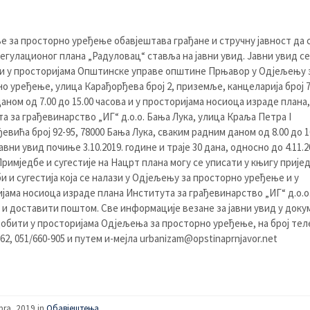
 за просторно уређење обавјештава грађане и стручну јавност да 
егулационог плана „Радуловац“ ставља на јавни увид. Јавни увид с
 у просторијама Општинске управе општине Прњавор у Одјељењу 
о уређење, улица Карађорђева број 2, приземље, канцеларија број 7
аном од 7.00 до 15.00 часова и у просторијама носиоца израде плана,
а за грађевинарство „ИГ“ д.о.о. Бања Лука, улица Краља Петра I
евића број 92-95, 78000 Бања Лука, сваким радним даном од 8.00 до 1
авни увид почиње 3.10.2019. године и траје 30 дана, односно до 4.11.2
Примједбе и сугестије на Нацрт плана могу се уписати у књигу пријед
и и сугестија која се налази у Одјељењу за просторно уређење и у
јама носиоца израде плана Института за грађевинарство „ИГ“ д.о.о
о и доставити поштом. Све информације везане за јавни увид у доку
добити у просторијама Одјељења за просторно уређење, на број те
62, 051/660-905 и путем и-мејла
urbanizam@opstinaprnjavor.net
bra, 2019 in
Обавјештења