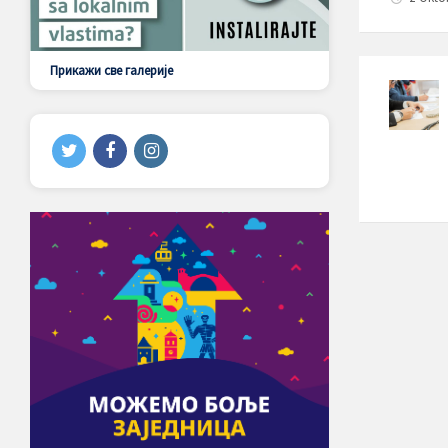
Прикажи све галерије