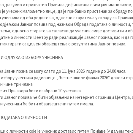
ао, разумио и прихватио Правила дефинисана овим јавним позивом,
о је учесник малољетно лице, да је прибавио пристанак за обраду по
 учесника од оба родитеља, односно старатеља у складу са Правил
одјељком Јавног позива под називом Обрада података о личности, тј
теља, односно старатеља сагласни да учесник смије доставити и об
датке о личности Центру ради реализације Јавног позива, као и да 
тактирати са циљем обавјештења о резултатима Јавног позива.
И ОДЛУКА О ИЗБОРУ УЧЕСНИКА
а Јавни позив се могу слати до 11. јуна 2026. године до 24.00 часа.
 избору учесника радионице „Љетне школе филма 2026“ доноси стр
ји чине три члана.
е из Прњавора бити изабрано 10 учесника.
и Јавног позива ће бити објављени на интернет страници Центра, 
 учесници ће бити обавијештени путем имејла.
ПОДАТАКА О ЛИЧНОСТИ
ци о личности које је учесник доставио путем Пријаве (у даљем текс