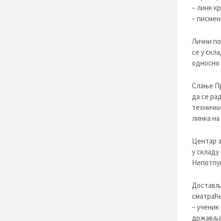
– линк к
– писмен
Лични по
се у скл
односно 
Слање Пр
да се ра
технички
линкa на
Центар з
у складу
Непотпун
Доставља
сматраће
– ученик
држављан