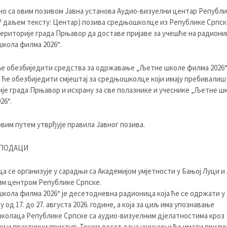
о са овим позивом Јавна установа Аудио-визуелни центар Републи
У даљем тексту: Центар) позива средњошколце из Републике Српск
територије града Прњавор да доставе пријаве за учешће на радион
кола филма 2026“.
е обезбиједити средства за одржавање „Љетне школе филма 2026“,
ће обезбиједити смјештај за средњошколце који имају пребивалиш
је града Прњавор и исхрану за све полазнике и учеснике „Љетне ш
26“.
вим путем утврђује правила Јавног позива.
ПОДАЦИ
а се организује у сарадњи са Академијом умјетности у Бањој Луци и
м центром Републике Српске.
кола филма 2026“ је десетодневна радионица која ће се одржати у
од 17. до 27. августа 2026. године, а која за циљ има упознавање
олаца Републике Српске са аудио-визуелним дјелатностима кроз
и и практични приступ. Током десет дана учесници ће имати прили