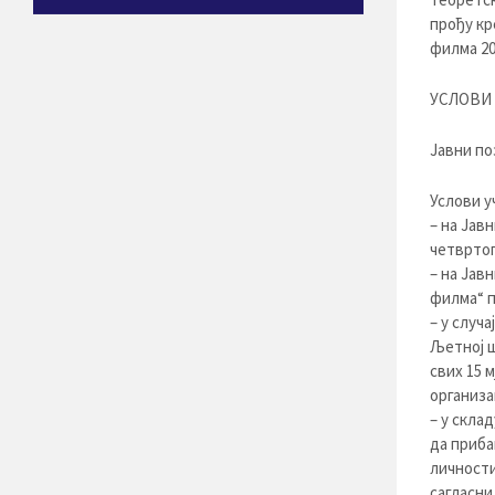
прођу кр
филма 20
УСЛОВИ
Јавни по
Услови уч
– на Јав
четвртог
– на Јав
филма“ п
– у случ
Љетној ш
свих 15 
организа
– у скла
да приба
личности
сагласни