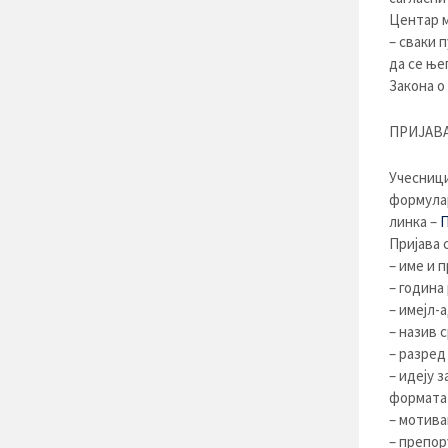
Центар м
– сваки 
да се ње
Закона о
ПРИЈАВА
Учесници
формулар
линка –
Пријава 
– име и 
– година
– имејл-
– назив 
– разред
– идеју 
формата
– мотива
– препор