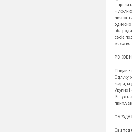
– прочит
– уколик
личности
односно 
оба роди
своје по
може кон
РОКОВИ 
Пријаве н
Одлуку о
жири, ко
Укупно ћ
Резултат
примљени
ОБРАДА 
Сви пода