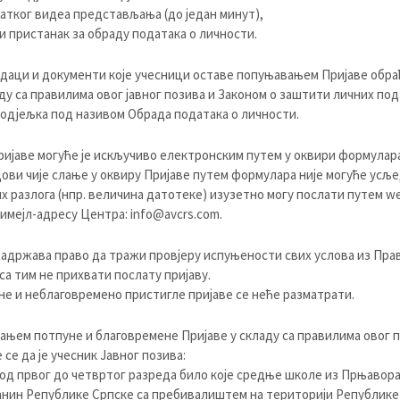
ратког видеа представљања (до један минут),
и пристанак за обраду података о личности.
даци и документи које учесници оставе попуњавањем Пријаве обр
аду са правилима овог јавног позива и Законом о заштити личних под
одјељка под називом Обрада података о личности.
ијаве могуће је искључиво електронским путем у оквири формулара
дови чије слање у оквиру Пријаве путем формулара није могуће усљ
х разлога (нпр. величина датотеке) изузетно могу послати путем we
 имејл-адресу Центра:
info@avcrs.com
.
адржава право да тражи провјеру испуњености свих услова из Прав
 са тим не прихвати послату пријаву.
е и неблаговремено пристигле пријаве се неће разматрати.
њем потпуне и благовремене Пријаве у складу са правилима овог 
 се да је учесник Јавног позива:
 од првог до четвртог разреда било које средње школе из Прњавора
ин Републике Српске са пребивалиштем на територији Републике