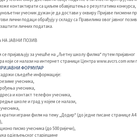
оже контактирати са циљем обавјештења о резултатима конкурса,
пунољетни учесник дужан је да достави у оквиру Пријаве писмени п
гови лични подаци обрађују у складу са Правилима овог јавног позив
 заштити личних података.
 НА ЈАВНИ ПОЗИВ
 се пријављују за учешће на „Љетну школу филма“ путем пријавног
а који се налази на интернет страници Центра www.avcrs.com или 
ПРИЈАВНИ ФОРМУЛАР
садржи сљедеће информације:
презиме учесника,
 рођења учесника,
адреса и контакт телефон учесника,
средње школе и град у којем се налази,
 учесника,
за кратки играни филм на тему „Додир“ (до једне писане странице А4
),
ционо писмо учесника (до 500 ријечи),
ука одјељењског старјешине