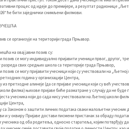
еативни процес од идеје до премијере, а резултат радионице „Ље
26“ ће бити заједнички снимљени филмови.
 УЧЕШЋА
зив се организује на територији града Прњавор.
ешћа на овај јавни позив су:
ни позив се могу индивидуално пријавити ученици првог, другог, тре
 разреда свих средњих школа са територије града Прњавор,
ни позив се могу пријавити учесници који су учествовали на „Љетној
ретходних година у организацији Центра,
ају из претходне алинеје (да се пријаве учесници који су већ учество
коли филма) њихове пријаве биће разматране у случају да не буде
мјеста учесника који до сада нису учествовали на Љетној школи филм
цији Центра,
ду са Законом о заштити личних података сваки малољетни учесник д
ви и у оквиру Пријаве достави писмени пристанак за обраду подата
 учесника од оба родитеља, односно старатеља, којим потврђују да
 да учесник смије доставити своје податке о личности Центру, као и 