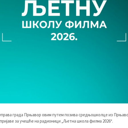
управа града Прњавор овим путем позива средњошколце из Прњаво
пријаве за учешће на радионици „Љетна школа филма 2026“.