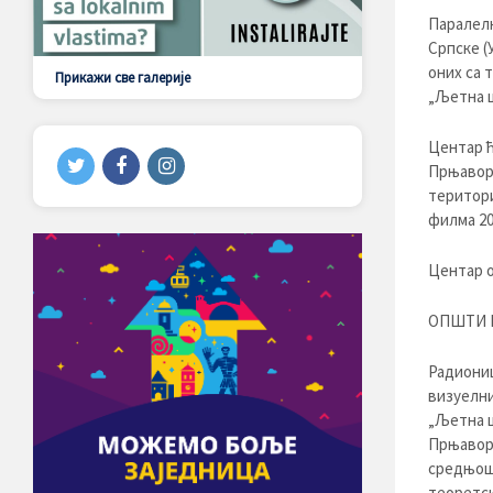
Паралелн
Српске (
оних са 
Прикажи све галерије
„Љетна ш
Центар ћ
Прњавор 
територи
филма 20
Центар о
ОПШТИ 
Радиониц
визуелни
„Љетна ш
Прњавору 
средњошк
теоретск