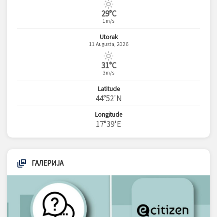
29°C
1m/s
Utorak
11 Augusta, 2026
31°C
3m/s
Latitude
44°52'N
Longitude
17°39'E
ГАЛЕРИЈА