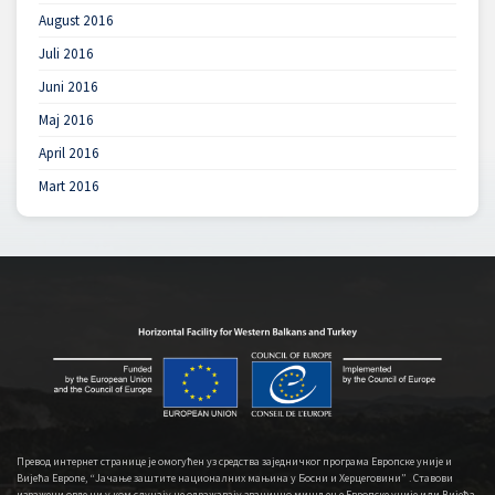
August 2016
Juli 2016
Juni 2016
Maj 2016
April 2016
Mart 2016
Превод интернет странице је омогућен уз средства заједничког програма Европске уније и
Вијећа Европе, “Јачање заштите националних мањина у Босни и Херцеговини” . Ставови
изражени овде ни у ком случају не одражавају званично мишљење Европске уније или Вијећа