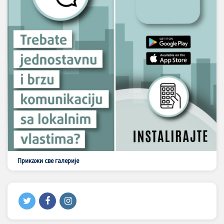
Прикажи све галерије