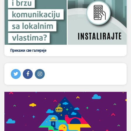
Прикажи све галерије