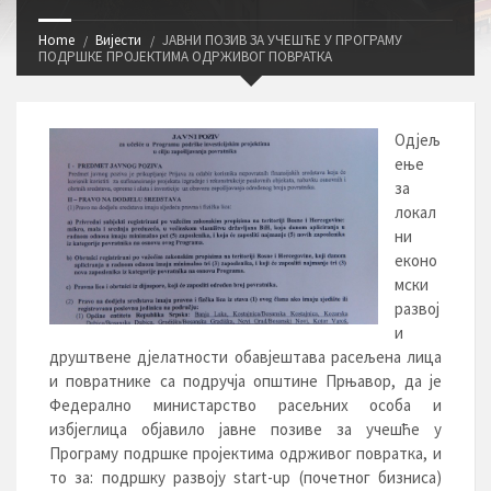
Home
Вијести
ЈАВНИ ПОЗИВ ЗА УЧЕШЋЕ У ПРОГРАМУ
ПОДРШКЕ ПРОЈЕКТИМА ОДРЖИВОГ ПОВРАТКА
Одјељ
ење
за
локал
ни
еконо
мски
развој
и
друштвене дјелатности обавјештава расељена лица
и повратнике са подручја општине Прњавор, да је
Федерално министарство расељних особа и
избјеглица објавило јавне позиве за учешће у
Програму подршке пројектима одрживог повратка, и
то за: подршку развоју start-up (почетног бизниса)