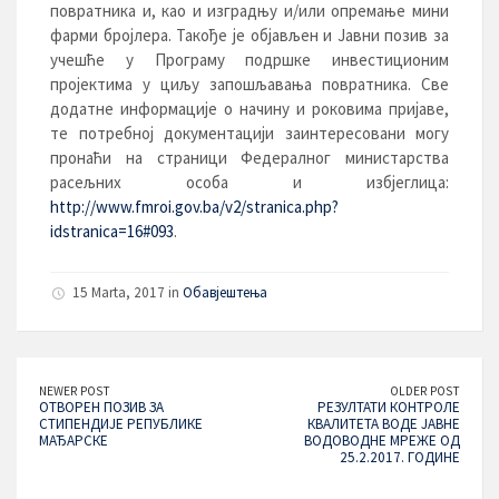
повратника и, као и изградњу и/или опремање мини
фарми бројлера. Такође је објављен и Јавни позив за
учешће у Програму подршке инвестиционим
пројектима у циљу запошљавања повратника. Све
додатне информације о начину и роковима пријаве,
те потребној документацији заинтересовани могу
пронаћи на страници Федералног министарства
расељних особа и избјеглица:
http://www.fmroi.gov.ba/v2/stranica.php?
idstranica=16#093
.
15 Marta, 2017 in
Обавјештења
NEWER POST
OLDER POST
ОТВОРЕН ПОЗИВ ЗА
РЕЗУЛТАТИ КОНТРОЛЕ
СТИПЕНДИЈЕ РЕПУБЛИКЕ
КВАЛИТЕТА ВОДЕ ЈАВНЕ
МАЂАРСКЕ
ВОДОВОДНЕ МРЕЖЕ ОД
25.2.2017. ГОДИНЕ