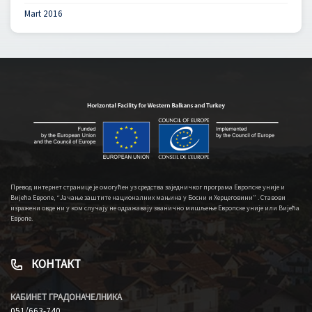
Mart 2016
Превод интернет странице је омогућен уз средства заједничког програма Европске уније и
Вијећа Европе, “Јачање заштите националних мањина у Босни и Херцеговини” . Ставови
изражени овде ни у ком случају не одражавају званично мишљење Европске уније или Вијећа
Европе.
КОНТАКТ
КАБИНЕТ ГРАДОНАЧЕЛНИКА
051/663-740