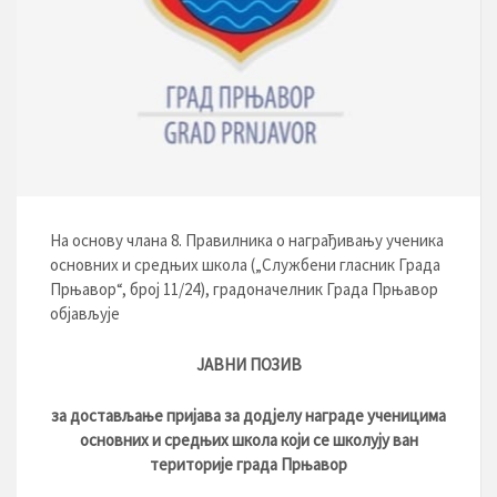
На основу члана 8. Правилника о награђивању ученика
основних и средњих школа („Службени гласник Града
Прњавор“, број 11/24), градоначелник Града Прњавор
објављује
ЈАВНИ ПОЗИВ
за достављање
пријава
за додјелу награде
ученицима
основних и средњих школа који се школују ван
територије града Прњавор