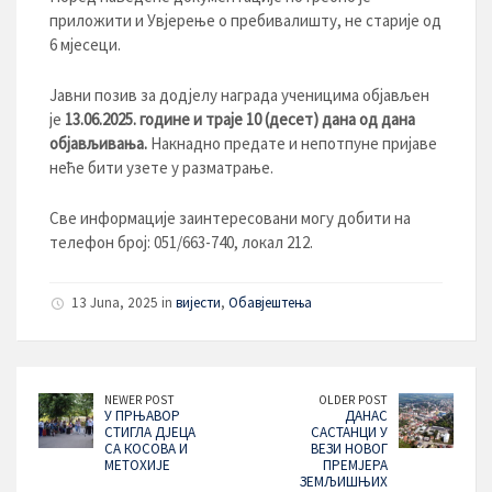
приложити и Увјерење о пребивалишту, не старије од
6 мјесеци.
Јавни позив за додјелу награда ученицима објављен
је
13
.0
6
.20
25
. године и траје
10 (десет)
дана од дана
објављивања.
Накнадно предате и непотпуне пријаве
неће бити узете у разматрање.
Све информације заинтересовани могу добити на
телефон број: 051/663-740, локал 212.
13 Juna, 2025 in
вијести
,
Обавјештења
NEWER POST
OLDER POST
У ПРЊАВОР
ДАНАС
СТИГЛА ДЈЕЦА
САСТАНЦИ У
СА КОСОВА И
ВЕЗИ НОВОГ
МЕТОХИЈЕ
ПРЕМЈЕРА
ЗЕМЉИШЊИХ