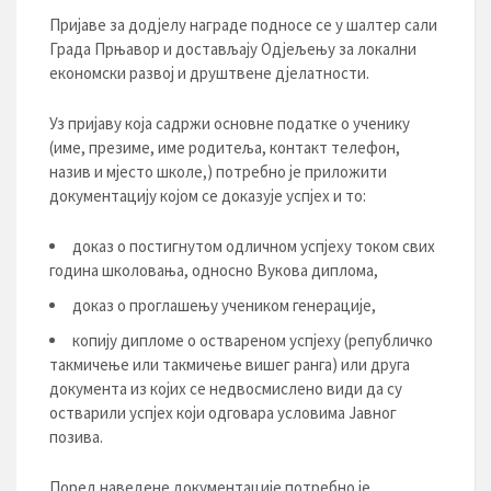
Пријаве за додјелу награде подносе се у шалтер сали
Града Прњавор и достављају Одјељењу за локални
економски развој и друштвене дјелатности.
Уз пријаву која садржи основне податке о ученику
(име, презиме, име родитеља, контакт телефон,
назив и мјесто школе,) потребно је приложити
документацију којом се доказује успјех и то:
доказ о постигнутом одличном успјеху током свих
година школовања, односно Вукова диплома,
доказ о проглашењу учеником генерације,
копију дипломе о оствареном успјеху (републичко
такмичење или такмичење вишег ранга) или друга
документа из којих се недвосмислено види да су
остварили успјех који одговара условима Јавног
позива.
Поред наведене документације потребно је