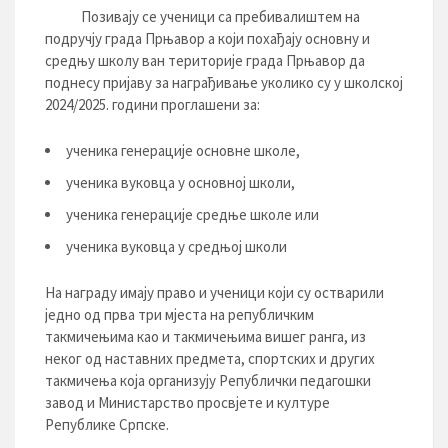
Позивају се ученици са пребивалиштем на
подручју града Прњавор а који похађају основну и
средњу школу ван територије града Прњавор да
поднесу пријаву за награђивање уколико су у школској
2024/2025. години проглашени за:
ученика генерације основне школе,
ученика вуковца у основној школи,
ученика генерације средње школе или
ученика вуковца у средњој школи
На награду имају право и ученици који су остварили
једно од прва три мјеста на републичким
такмичењима као и такмичењима вишег ранга, из
неког од наставних предмета, спортских и других
такмичења која организују Републички педагошки
завод и Министарство просвјете и културе
Републике Српске.