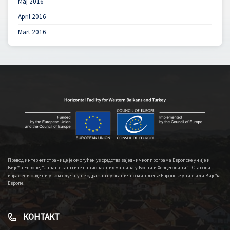
Maj 2016
April 2016
Mart 2016
Превод интернет странице је омогућен уз средства заједничког програма Европске уније и
Вијећа Европе, “Јачање заштите националних мањина у Босни и Херцеговини” . Ставови
изражени овде ни у ком случају не одражавају званично мишљење Европске уније или Вијећа
Европе.
КОНТАКТ