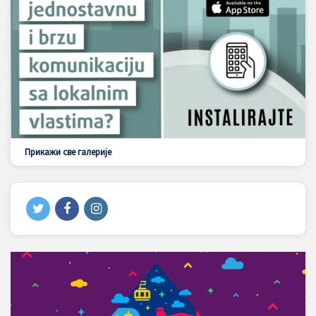
Прикажи све галерије