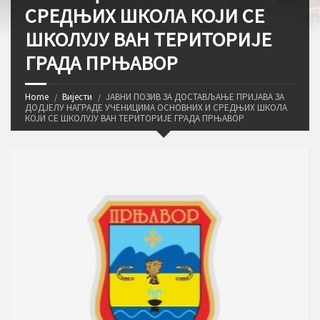
СРЕДЊИХ ШКОЛА КОЈИ СЕ
ШКОЛУЈУ ВАН ТЕРИТОРИЈЕ
ГРАДА ПРЊАВОР
Home
Вијести
ЈАВНИ ПОЗИВ ЗА ДОСТАВЉАЊЕ ПРИЈАВА ЗА
ДОДЈЕЛУ НАГРАДЕ УЧЕНИЦИМА ОСНОВНИХ И СРЕДЊИХ ШКОЛА
КОЈИ СЕ ШКОЛУЈУ ВАН ТЕРИТОРИЈЕ ГРАДА ПРЊАВОР