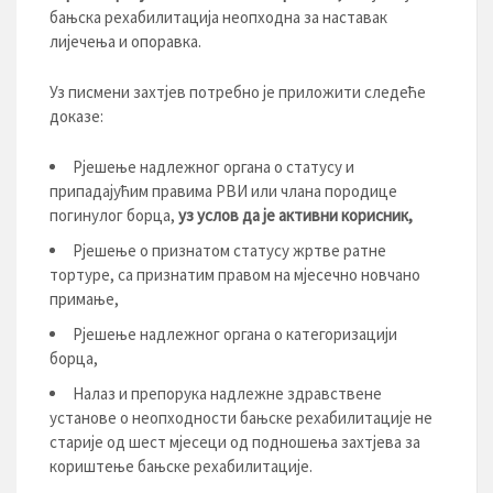
бањска рехабилитација неопходна за наставак
лијечења и опоравка.
Уз писмени захтјев потребно је приложити следеће
доказе:
Рјешење надлежног органа о статусу и
припадајућим правима РВИ или члана породице
погинулог борца,
уз услов да је активни корисник
,
Рјешење о признатом статусу жртве ратне
тортуре, са признатим правом на мјесечно новчано
примање,
Рјешење надлежног органа о категоризацији
борца,
Налаз и препорука надлежне здравствене
установе о неопходности бањске рехабилитације не
старије од шест мјесеци од подношења захтјева за
кориштење бањске рехабилитације.