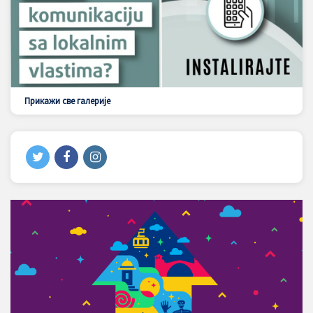
Прикажи све галерије