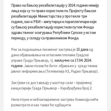
Право на бањску рехабилитацију у 202
4. години немају
лица која су то право користил
и по Пројект
у бањске
рехаби
литације
Министарства
у протекле три
године
, као и РВИ – ампутирци и параплегичари који
су бањску рехабилитацију користили путем Фонда
здравственог осигурања Републике Српске у истом
периоду, у складу са правилником Фонда.
Рок за подношење писменог захтјева је
15 дана
од
дана објављивања на огласним плочама Градске
управе Града Прњавор, тј.
закључно са
17
.
04
.
20
2
4
.
године.
Јавни позив ће бити објављен у средствима
јавног информисања (Телевизија К3, Радио Прњавор).
Захтјеви се достављају у шалтер сали – пријемној
канцеларији Града Прњавор – Карађорђева брoj 2.
Непотпуне и неблаговремене захтјеве Комисија неће
разматрати и као такве ће одбацити.