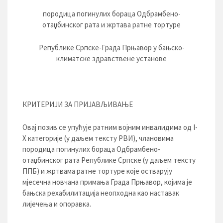
породица погинулих бораца Одбрамбено-
отаџбинског рата и жртава ратне тортуре
Републике Српске-Града Прњавор у бањско-
климатске здравствене установе
КРИТЕРИЈИ ЗА ПРИЈАВЉИВАЊЕ
Овај позив се упућује ратним војним инвалидима од I-
X категорије (у даљем тексту РВИ), члановима
породица погинулих бораца Одбрамбено-
отаџбинског рата Републике Српске (у даљем тексту
ППБ) и жртвама ратне тортуре које остварују
мјесечна новчана примања Града Прњавор, којима је
бањска рехабилитација неопходна као наставак
лијечења и опоравка.