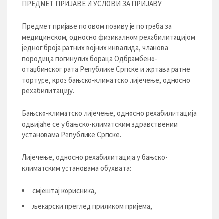
ПРЕДМЕТ ПРИЈАВЕ И УСЛОВИ ЗА ПРИЈАВУ
Предмет пријаве по овом позиву је потреба за
медицинском, односно физикалном рехабилитацијом
једног броја ратних војних инвалида, чланова
породица погинулих бораца Одбрамбено-
отаџбинског рата Републике Српске и жртава ратне
тортуре, кроз бањско-климатско лијечење, односно
рехабилитацију.
Бањско-климатско лијечење, односно рехабилитација
одвијаће се у бањско-климатским здравственим
установама Републике Српске.
Лијечење, односно рехабилитација у бањско-
климатским установама обухвата:
смјештај корисника,
љекарски преглед приликом пријема,