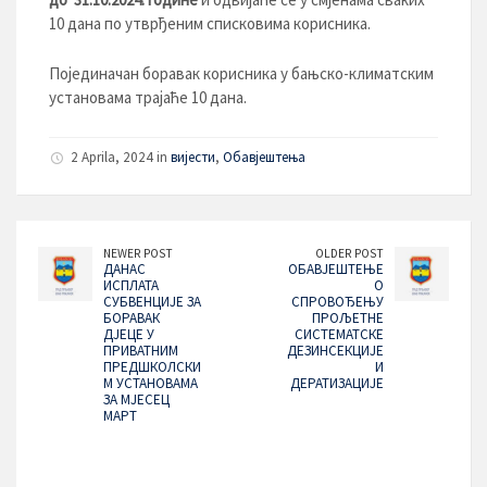
10 дана по утврђеним списковима корисника.
Појединачан боравак корисника у бањско-климатским
установама трајаће 10 дана.
2 Aprila, 2024 in
вијести
,
Обавјештења
NEWER POST
OLDER POST
ДАНАС
ОБАВЈЕШТЕЊЕ
ИСПЛАТА
О
СУБВЕНЦИЈЕ ЗА
СПРОВОЂЕЊУ
БОРАВАК
ПРОЉЕТНЕ
ДЈЕЦЕ У
СИСТЕМАТСКЕ
ПРИВАТНИМ
ДЕЗИНСЕКЦИЈЕ
ПРЕДШКОЛСКИ
И
М УСТАНОВАМА
ДЕРАТИЗАЦИЈЕ
ЗА МЈЕСЕЦ
МАРТ