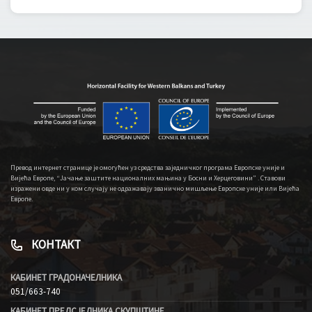
Превод интернет странице је омогућен уз средства заједничког програма Европске уније и
Вијећа Европе, “Јачање заштите националних мањина у Босни и Херцеговини” . Ставови
изражени овде ни у ком случају не одражавају званично мишљење Европске уније или Вијећа
Европе.
КОНТАКТ
КАБИНЕТ ГРАДОНАЧЕЛНИКА
051/663-740
КАБИНЕТ ПРЕДСЈЕДНИКА СКУПШТИНЕ