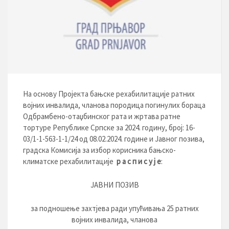
На основу Пројекта бањске рехабилитације ратних
војних инвалида, чланова породица погинулих бораца
Одбрамбено-отаџбинског рата и жртава ратне
тортуре Републике Српске за 2024. годину, број: 16-
03/1-1-563-1-1/24 од 08.02.2024. године и Јавног позива,
градска Комисија за избор корисника бањско-
климатске рехабилитације
р а с п и с у ј е
:
ЈАВНИ ПОЗИВ
за подношење захтјева ради упућивања 25 ратних
војних инвалида, чланова