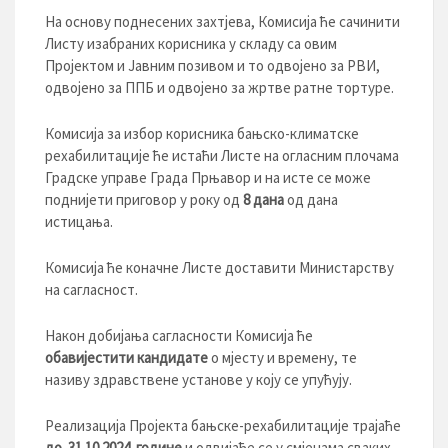
На основу поднесених захтјева, Комисија ће сачинити
Листу изабраних корисника у складу са овим
Пројектом и Јавним позивом и то одвојено за РВИ,
одвојено за ППБ и одвојено за жртве ратне тортуре.
Комисија за избор корисника бањско-климатске
рехабилитације ће истаћи Листе на огласним плочама
Градске управе Града Прњавор и на исте се може
поднијети приговор у року од
8 дана
од дана
истицања.
Комисија ће коначне Листе доставити Министарству
на сагласност.
Након добијања сагласности Комисија ће
обавијестити кандидате
о мјесту и времену, те
називу здравствене установе у коју се упућују.
Реализација Пројекта бањске-рехабилитације трајаће
до
3
1.10.202
4. године
и одвијаће се у смјенама сваких