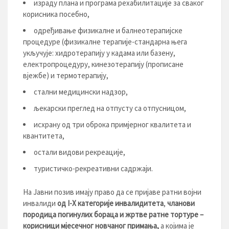
израду плана и програма рехабилитације за сваког
корисника посебно,
одређивање физикалне и балнеотерапијске
процедуре (физикалне терапије-стандарна њега
укључује: хидротерапију у кадама или базену,
eлектропроцедуру, кинезотерапију (прописане
вјежбе) и термотерапију,
стални медицински надзор,
љекарски преглед на отпусту са отпусницом,
исхрану од три оброка примјерног квалитета и
квантитета,
остали видови рекреације,
туристичко-рекреативни садржаји.
На Јавни позив имају право да се пријаве ратни војни
инвалиди
од I-X категорије инвалидитета
,
чланови
породица погинулих бораца
и жртве ратне тортуре –
корисници мјесечног новчаног примања,
а којима је