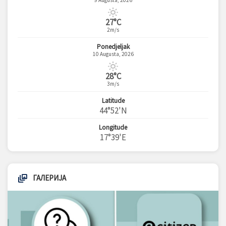
9 Augusta, 2026
27°C
2m/s
Ponedjeljak
10 Augusta, 2026
28°C
3m/s
Latitude
44°52'N
Longitude
17°39'E
ГАЛЕРИЈА