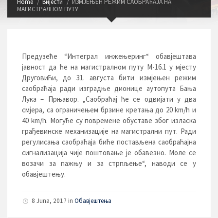
Home
Вијести
ИЗМЈЕЊЕН РЕЖИМ САОБРАЋАЈА НА
МАГИСТPАЛНОМ ПУТУ
Предузеће “Интеграл инжењеринг“ обавјештава
јавност да ће на магистралном путу М-16.1 у мјесту
Друговићи, до 31. августа бити измјењен режим
саобраћаја ради изградње дионице аутопута Бања
Лука – Прњавор. „Саобраћај ће се одвијати у два
смјера, са ограничењем брзине кретања до 20 km/h и
40 km/h. Могуће су повремене обуставе због изласка
грађевинске механизације на магистрални пут. Ради
регулисања саобраћаја биће постављена саобраћајна
сигнализација чије поштовање је обавезно. Моле се
возачи за пажњу и за стрпљење“, наводи се у
обавјештењу.
8 Juna, 2017 in
Обавјештења