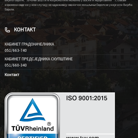
Вијећа Европе, “Јачање заштите националних мањина у Босни и Херцеговини” . Ставови
изражени овде ни у ком случају не одражавају званично мишљење Европске уније или Вијећа
Европе.
КОНТАКТ
КАБИНЕТ ГРАДОНАЧЕЛНИКА
051/663-740
КАБИНЕТ ПРЕДСЈЕДНИКА СКУПШТИНЕ
051/660-340
Контакт