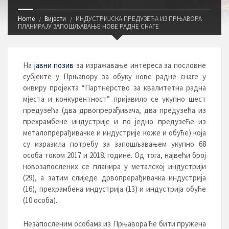
Home
Вијести
ИНДУСТРИЈСКА ПРЕДУЗЕЋА ИЗ ПРЊАВОРА
ПЛАНИРАЈУ ЗАПОШЉАВАЊЕ НОВЕ РАДНЕ СНАГЕ
На
јавни позив
за изражавање интереса за пословне
субјекте у Прњавору за обуку нове радне снаге у
оквиру пројекта “Партнерство за квалитетна радна
мјеста и конкурентност” пријавило се укупно шест
предузећа (два дрвопрерађивача, два предузећа из
прехрамбене индустрије и по једно предузеће из
металопрерађивачке и индустрије коже и обуће) која
су изразила потребу за запошљавањем укупно 68
особа током 2017 и 2018. године. Од тога, највећи број
новозапослених се планира у металској индустрији
(29), а затим слиједе дрвопрерађивачка индустрија
(16), прехрамбена индустрија (13) и индустрија обуће
(10 особа).
Незапосленим особама из Прњавора ће бити пружена