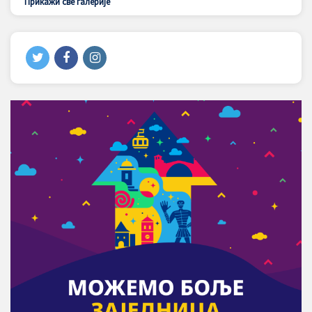
Прикажи све галерије