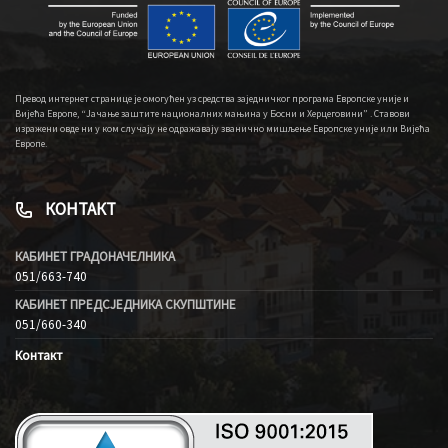
Превод интернет странице је омогућен уз средства заједничког програма Европске уније и
Вијећа Европе, “Јачање заштите националних мањина у Босни и Херцеговини” . Ставови
изражени овде ни у ком случају не одражавају званично мишљење Европске уније или Вијећа
Европе.
КОНТАКТ
КАБИНЕТ ГРАДОНАЧЕЛНИКА
051/663-740
КАБИНЕТ ПРЕДСЈЕДНИКА СКУПШТИНЕ
051/660-340
Контакт