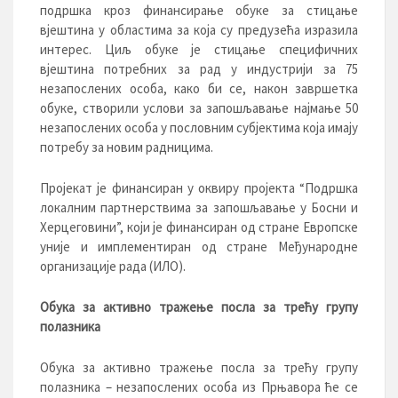
подршка кроз финансирање обуке за стицање
вјештина у областима за која су предузећа изразила
интерес. Циљ обуке је стицање специфичних
вјештина потребних за рад у индустрији за 75
незапослених особа, како би се, након завршетка
обуке, створили услови за запошљавање најмање 50
незапослених особа у пословним субјектима која имају
потребу за новим радницима.
Пројекат је финансиран у оквиру пројекта “Подршка
локалним партнерствима за запошљавање у Босни и
Херцеговини”, који је финансиран од стране Европске
уније и имплементиран од стране Међународне
организације рада (ИЛО).
Обука за активно тражење посла за трећу групу
полазника
Обука за активно тражење посла за трећу групу
полазника – незапослених особа из Прњавора ће се