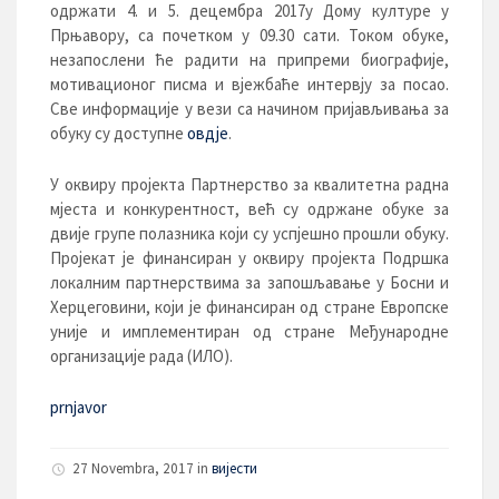
одржати 4. и 5. децембра 2017у Дому културе у
Прњавору, са почетком у 09.30 сати. Током обуке,
незапослени ће радити на припреми биографије,
мотивационог писма и вјежбаће интервју за посао.
Све информације у вези са начином пријављивања за
обуку су доступне
овдје
.
У оквиру пројекта Партнерство за квалитетна радна
мјеста и конкурентност, већ су одржане обуке за
двије групе полазника који су успјешно прошли обуку.
Пројекат је финансиран у оквиру пројекта Подршка
локалним партнерствима за запошљавање у Босни и
Херцеговини, који је финансиран од стране Европске
уније и имплементиран од стране Међународне
организације рада (ИЛО).
prnjavor
27 Novembra, 2017 in
вијести