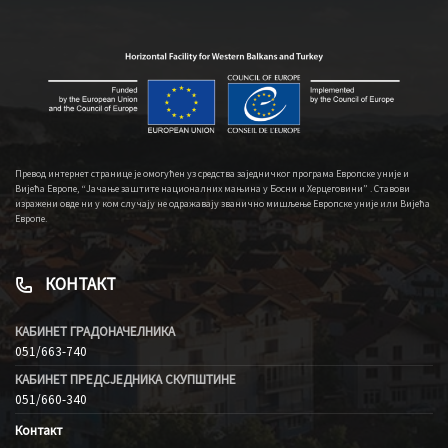
Превод интернет странице је омогућен уз средства заједничког програма Европске уније и
Вијећа Европе, “Јачање заштите националних мањина у Босни и Херцеговини” . Ставови
изражени овде ни у ком случају не одражавају званично мишљење Европске уније или Вијећа
Европе.
КОНТАКТ
КАБИНЕТ ГРАДОНАЧЕЛНИКА
051/663-740
КАБИНЕТ ПРЕДСЈЕДНИКА СКУПШТИНЕ
051/660-340
Контакт