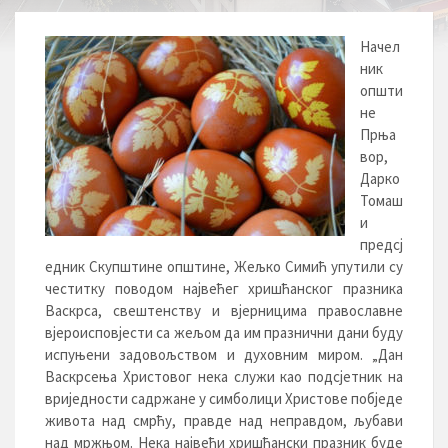
Начел
ник
општи
не
Прња
вор,
Дарко
Томаш
и
предсј
едник Скупштине општине, Жељко Симић упутили су
честитку поводом највећег хришћанског празника
Васкрса, свештенству и вјерницима православне
вјероисповјести са жељом да им празнични дани буду
испуњени задовољством и духовним миром. „Дан
Васкрсења Христовог нека служи као подсјетник на
вриједности садржане у симболици Христове побједе
живота над смрћу, правде над неправдом, љубави
над мржњом. Нека највећи хришћански празник буде