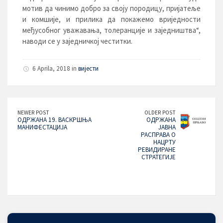
мотив да чинимо добро за своју породицу, пријатеље
и комшије, и прилика да покажемо вриједности
међусобног уважавања, толеранције и заједништва“,
наводи се у заједничкој честитки.
6 Aprila, 2018 in
вијести
NEWER POST
OLDER POST
ОДРЖАНА 19. ВАСКРШЊА
ОДРЖАНA
МАНИФЕСТАЦИЈА
ЈАВНA
РАСПРАВА О
НАЦРТУ
РЕВИДИРАНЕ
СТРАТЕГИЈЕ