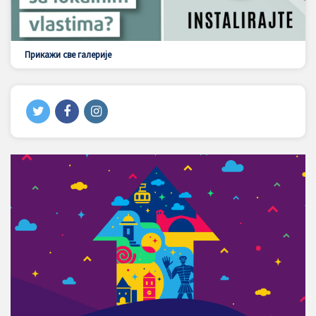
Прикажи све галерије