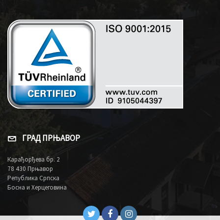
ГРАД ПРЊАВОР
Карађорђева бр. 2
78 430 Прњавор
Република Српска
Босна и Херцеговина