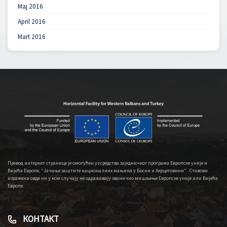
Maj 2016
April 2016
Mart 2016
Превод интернет странице је омогућен уз средства заједничког програма Европске уније и
Вијећа Европе, “Јачање заштите националних мањина у Босни и Херцеговини” . Ставови
изражени овде ни у ком случају не одражавају званично мишљење Европске уније или Вијећа
Европе.
КОНТАКТ