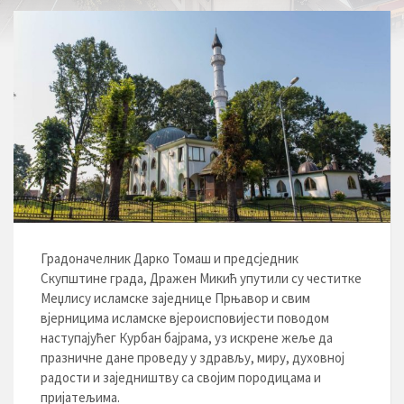
Градоначелник Дарко Томаш и предсједник
Скупштине града, Дражен Микић упутили су честитке
Меџлису исламске заједнице Прњавор и свим
вјерницима исламске вјероисповијести поводом
наступајућег Курбан бајрама, уз искрене жеље да
празничне дане проведу у здрављу, миру, духовној
радости и заједништву са својим породицама и
пријатељима.