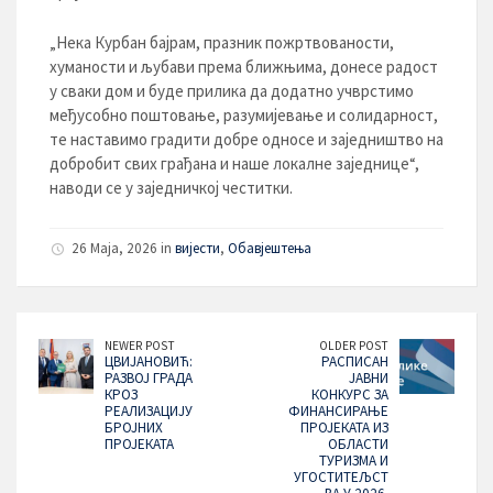
„Нека Курбан бајрам, празник пожртвованости,
хуманости и љубави према ближњима, донесе радост
у сваки дом и буде прилика да додатно учврстимо
међусобно поштовање, разумијевање и солидарност,
те наставимо градити добре односе и заједништво на
добробит свих грађана и наше локалне заједнице“,
наводи се у заједничкој честитки.
26 Maja, 2026 in
вијести
,
Обавјештења
NEWER POST
OLDER POST
ЦВИЈАНОВИЋ:
РАСПИСАН
РАЗВОЈ ГРАДА
ЈАВНИ
КРОЗ
КОНКУРС ЗА
РЕАЛИЗАЦИЈУ
ФИНАНСИРАЊЕ
БРОЈНИХ
ПРОЈЕКАТА ИЗ
ПРОЈЕКАТА
ОБЛАСТИ
ТУРИЗМА И
УГОСТИТЕЉСТ