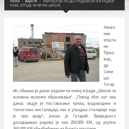
Home
Вијести
ЗАВРШЕН ВЕЋИ ДЕО РАДОВА НА ИЗГРАДЊИ
НОВЕ ЗГРАДЕ МУЗИЧКЕ ШКОЛЕ
Начел
ник
општи
не
Прња
вор,
др
Сини
ша
Гатар
ић, обишао је данас радове на новој згради „Школе за
основно музичко образовање“. „Повод због ког смо
данас овдје је постављање крова, водоводних и
топлотних инсталација, као и уградња столарије која
је при крају“, рекао је Гатарић. Вриједност
досадашњих радова је око 250.000 КМ, од укупно
360.000 КМ обезбјеђених из буџета општине.