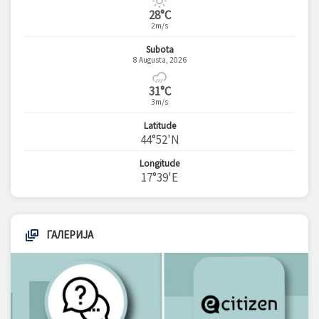
28°C
2m/s
Subota
8 Augusta, 2026
31°C
3m/s
Latitude
44°52'N
Longitude
17°39'E
ГАЛЕРИЈА