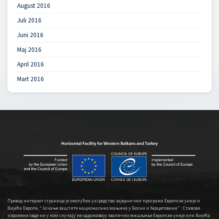
August 2016
Juli 2016
Juni 2016
Maj 2016
April 2016
Mart 2016
Превод интернет странице је омогућен уз средства заједничког програма Европске уније и
Вијећа Европе, “Јачање заштите националних мањина у Босни и Херцеговини” . Ставови
изражени овде ни у ком случају не одражавају званично мишљење Европске уније или Вијећа