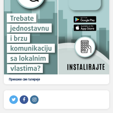
Прикажи све галерије