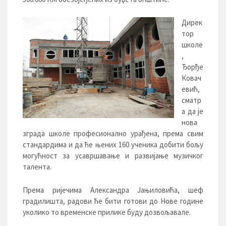
Дирек
тор
школе
,
Ђорђе
Ковач
евић,
сматр
а да је
нова
зграда школе професионално урађена, према свим
стандардима и да ће њених 160 ученика добити бољу
могућност за усавршавање и развијање музичког
талента.
Према ријечима Александра Јањиловића, шеф
градилишта, радови ће бити готови до Нове године
уколико то временске прилике буду дозвољавале.