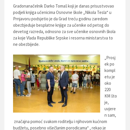
Gradonanačelnik Darko Tomaš koji je danas prisustvovao
podjeli knjiga učenicima Osnovne škole „Nikola Tesla“ u
Prnjavoru podsjetio je da Grad treću godinu zaredom
obezbjeđuje besplatne knjige za učenike od petog do
devetog razreda, odnosno za sve učenike osnovnih škola
za koje Vlada Republike Srpske i resorna ministarstva to
ne obezbijede.
„Prosj
ek po
kompl
etu je
oko
220
KM što
je,
uvjere
n sam,
značajna pomoć svakom roditelju i njihovom kućnom
budžetu, posebno višečlanim porodicama“ , rekao je