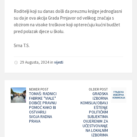
Roditelji koji su danas došli da preuzmu knjige jednoglasni
su da je ova akcija Grada Prnjavor od velikog značaja s
obzirom na visoke troškove koji opterećuju kućni budžet
pred polazak djece u školu.
Srna T.S.
29 Augusta, 2024 in
vijesti
NEWER POST
OLDER POST
TOMAŠ: RADNICI
GRADSKA
FABRIKE "VIALE"
IZBORNA
DOBIĆE PRAVNU
KOMISIJA/OBAVJ
POMOĆ KAKO BI
EŠTENjE
OSTVARILI
POLITIČKIM
SVOJA RADNA
SUBJEKTIMA
PRAVA
OVJERENIM ZA
UČESTVOVANjE
NA LOKALNIM
IZBORIMA