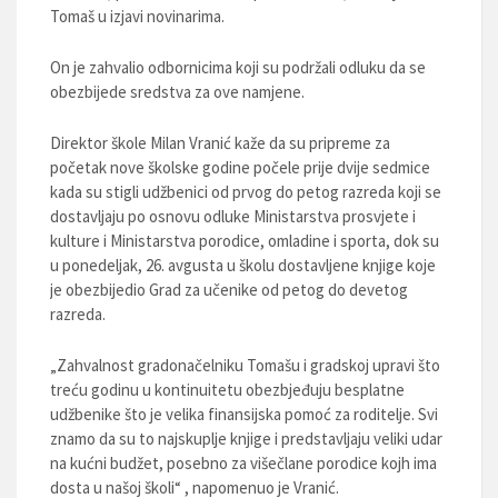
Tomaš u izjavi novinarima.
On je zahvalio odbornicima koji su podržali odluku da se
obezbijede sredstva za ove namjene.
Direktor škole Milan Vranić kaže da su pripreme za
početak nove školske godine počele prije dvije sedmice
kada su stigli udžbenici od prvog do petog razreda koji se
dostavljaju po osnovu odluke Ministarstva prosvjete i
kulture i Ministarstva porodice, omladine i sporta, dok su
u ponedeljak, 26. avgusta u školu dostavljene knjige koje
je obezbijedio Grad za učenike od petog do devetog
razreda.
„Zahvalnost gradonačelniku Tomašu i gradskoj upravi što
treću godinu u kontinuitetu obezbjeđuju besplatne
udžbenike što je velika finansijska pomoć za roditelje. Svi
znamo da su to najskuplje knjige i predstavljaju veliki udar
na kućni budžet, posebno za višečlane porodice kojh ima
dosta u našoj školi“ , napomenuo je Vranić.