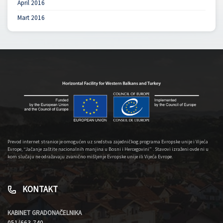
April 2016
Mart 2016
Prevod internet stranice je omogućen uz sredstva zajedničkog programa Evropske unije i Vijeća
Evrope, “Jačanje zaštite nacionalnih manjina u Bosni i Hercegovini” . Stavovi izraženi ovde ni u
kom slučaju ne odražavaju zvanično mišljenje Evropske unije ili Vijeća Evrope.
KONTAKT
KABINET GRADONAČELNIKA
051/663-740