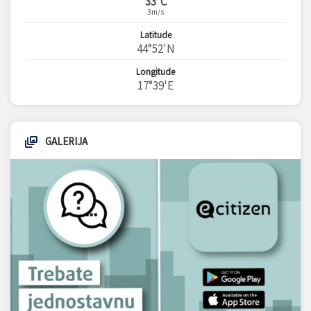
33°C
3m/s
Latitude
44°52'N
Longitude
17°39'E
GALERIJA